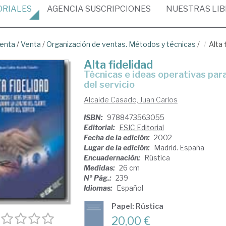
ORIALES
AGENCIA
SUSCRIPCIONES
NUESTRAS
LI
venta
/
Venta
/
Organización de ventas. Métodos y técnicas
/
Alta 
Alta fidelidad
técnicas e ideas operativas para lograr la lealtad del cliente a través
del servicio
Alcaide Casado, Juan Carlos
ISBN:
9788473563055
Editorial:
ESIC Editorial
Fecha de la edición:
2002
Lugar de la edición:
Madrid. España
Encuadernación:
Rústica
Medidas:
26 cm
Nº Pág.:
239
Idiomas:
Español
Papel: Rústica
20,00 €