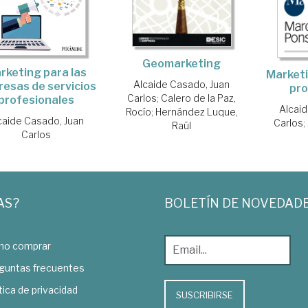
Geomarketing
rketing para las
Marketi
Alcaide Casado, Juan
esas de servicios
pro
Carlos
;
Calero de la Paz,
profesionales
Alcai
Rocío
;
Hernández Luque,
caide Casado, Juan
Carlos
;
Raúl
Carlos
AS?
BOLETÍN DE NOVEDAD
o comprar
guntas frecuentes
tica de privacidad
SUSCRIBIRSE