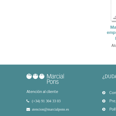
Ma
empr
Al
¿DUD
Atención al cliente
Com
Pre
(+34) 91 304 33 03
Polí
atencion@marcialpons.es