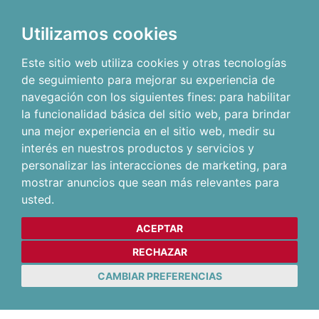
Utilizamos cookies
Este sitio web utiliza cookies y otras tecnologías
de seguimiento para mejorar su experiencia de
navegación con los siguientes fines:
para habilitar
la funcionalidad básica del sitio web
,
para brindar
una mejor experiencia en el sitio web
,
medir su
interés en nuestros productos y servicios y
personalizar las interacciones de marketing
,
para
mostrar anuncios que sean más relevantes para
usted
.
ACEPTAR
RECHAZAR
CAMBIAR PREFERENCIAS