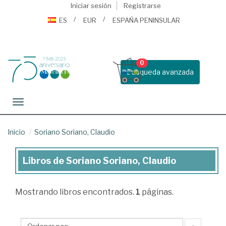
Iniciar sesión
Registrarse
ES
EUR
ESPAÑA PENINSULAR
0
Busqueda avanzada
Toggle navigation
Inicio
Soriano Soriano, Claudio
Libros de Soriano Soriano, Claudio
Libros
de
Mostrando
libros encontrados.
1
páginas.
Soriano
Soriano,