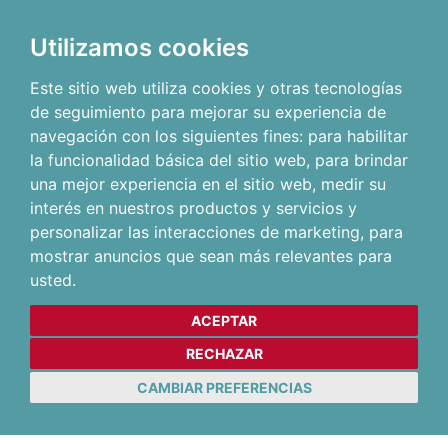
Utilizamos cookies
Este sitio web utiliza cookies y otras tecnologías
de seguimiento para mejorar su experiencia de
navegación con los siguientes fines:
para habilitar
la funcionalidad básica del sitio web
,
para brindar
una mejor experiencia en el sitio web
,
medir su
interés en nuestros productos y servicios y
personalizar las interacciones de marketing
,
para
mostrar anuncios que sean más relevantes para
usted
.
ACEPTAR
RECHAZAR
CAMBIAR PREFERENCIAS