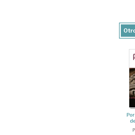
Otro
Por
de
P