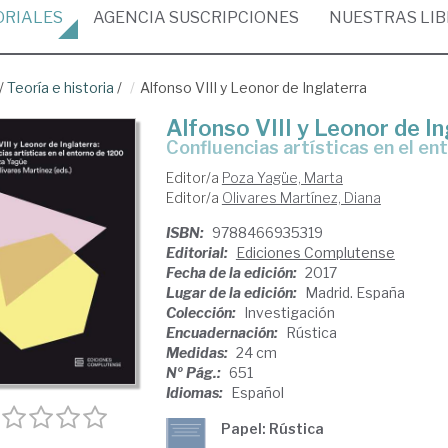
ORIALES
AGENCIA
SUSCRIPCIONES
NUESTRAS
LI
/
Teoría e historia
/
Alfonso VIII y Leonor de Inglaterra
Alfonso VIII y Leonor de In
confluencias artísticas en el e
Editor/a
Poza Yagüe, Marta
Editor/a
Olivares Martínez, Diana
ISBN:
9788466935319
Editorial:
Ediciones Complutense
Fecha de la edición:
2017
Lugar de la edición:
Madrid. España
Colección:
Investigación
Encuadernación:
Rústica
Medidas:
24 cm
Nº Pág.:
651
Idiomas:
Español
Papel: Rústica