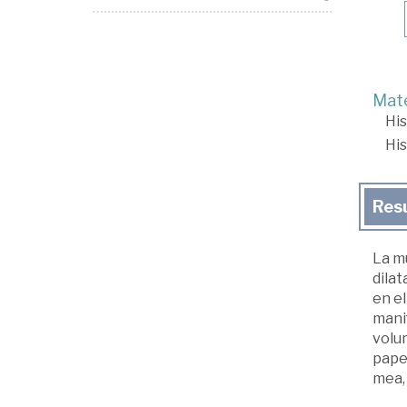
Mate
His
His
Res
La mu
dilat
en e
mani
volum
papel
mea, 