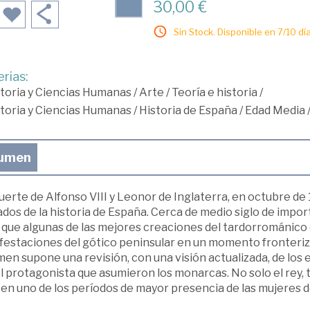
30,00 €
Sin Stock. Disponible en 7/10 día
rias:
toria y Ciencias Humanas
/
Arte
/
Teoría e historia
/
toria y Ciencias Humanas
/
Historia de España
/
Edad Media
umen
erte de Alfonso VIII y Leonor de Inglaterra, en octubre de 
ados de la historia de España. Cerca de medio siglo de import
l que algunas de las mejores creaciones del tardorrománico
festaciones del gótico peninsular en un momento fronterizo 
en supone una revisión, con una visión actualizada, de los 
 protagonista que asumieron los monarcas. No solo el rey, ta
en uno de los períodos de mayor presencia de las mujeres de 