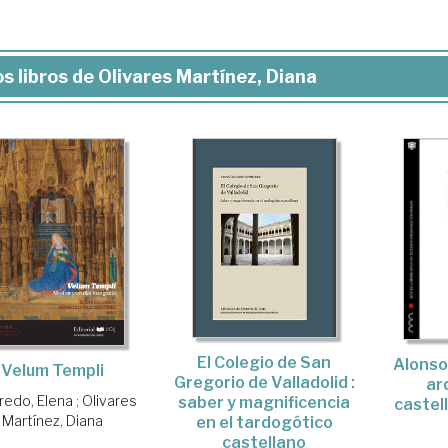
s libros de Olivares Martínez, Diana
El Colegio de San
Alonso
Velum Templi
Gregorio de Valladolid :
ar
redo, Elena
;
Olivares
saber y magnificencia
castell
Martínez, Diana
en el tardogótico
castellano