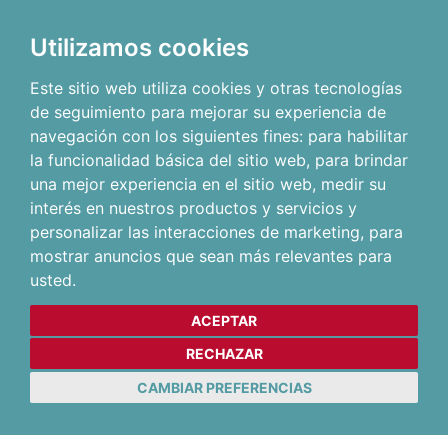
Utilizamos cookies
Este sitio web utiliza cookies y otras tecnologías
de seguimiento para mejorar su experiencia de
navegación con los siguientes fines:
para habilitar
la funcionalidad básica del sitio web
,
para brindar
una mejor experiencia en el sitio web
,
medir su
interés en nuestros productos y servicios y
personalizar las interacciones de marketing
,
para
mostrar anuncios que sean más relevantes para
usted
.
ACEPTAR
RECHAZAR
CAMBIAR PREFERENCIAS