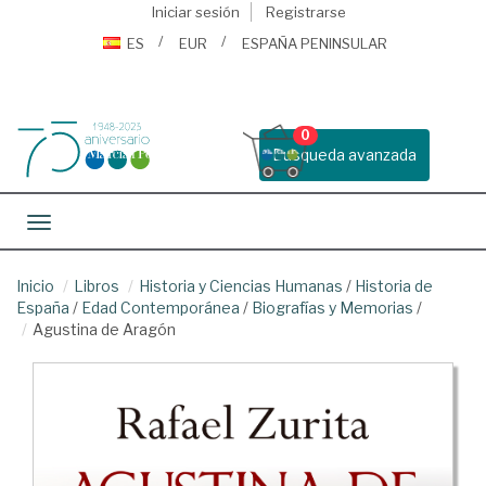
Iniciar sesión
Registrarse
ES
EUR
ESPAÑA PENINSULAR
0
Busqueda avanzada
Toggle navigation
Inicio
Libros
Historia y Ciencias Humanas
/
Historia de
España
/
Edad Contemporánea
/
Biografías y Memorias
/
Agustina de Aragón