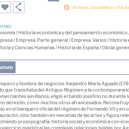
Sin Stock. Disponible en 7/10 día
rias:
onomía
/
Historia económica y del pensamiento económico
presa
/
Empresa. Parte general
/
Empresa. Varios
/
Historia
toria y Ciencias Humanas
/
Historia de España
/
Obras gener
umen
anquero y hombre de negocios Alejandro María Aguado (1784-
o que transitaba del Antiguo Régimen a la contemporaneidad
merciantes sevillanos, eligió el bando josefino no durante l
no del exilio, como muchos otros afrancesados. Reconstruyó 
lo en el banquero oficial del régimen de Fernando VII y en un
uración, sino también en mecenas de las artes y figura rele
nando prosopografía, historia social y económica con el es
 ejercicio magistral las complejas relaciones tejidas por A