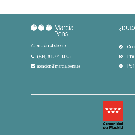
¿DUD
Atención al cliente
Com
Pre
(+34) 91 304 33 03
Polí
atencion@marcialpons.es