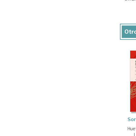
Otro
Sor
Hue
L