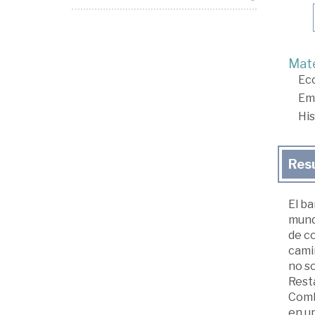
Mate
Ec
Em
His
Res
El b
mund
de co
cami
no so
Resta
Combi
en un