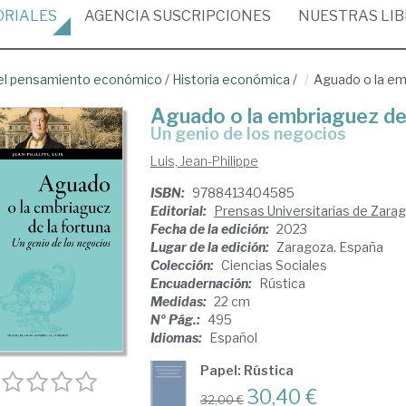
ORIALES
AGENCIA
SUSCRIPCIONES
NUESTRAS
LI
del pensamiento económico
/
Historia económica
/
Aguado o la em
Aguado o la embriaguez de 
un genio de los negocios
Luis, Jean-Philippe
ISBN:
9788413404585
Editorial:
Prensas Universitarias de Zara
Fecha de la edición:
2023
Lugar de la edición:
Zaragoza. España
Colección:
Ciencias Sociales
Encuadernación:
Rústica
Medidas:
22 cm
Nº Pág.:
495
Idiomas:
Español
Papel: Rústica
30,40 €
32,00 €