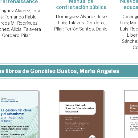
Manual de
Nuevos 
ral renaissance
contratación pública
educa
nguez Álvarez, José
Domínguez Álvarez, José
Domíngu
is
;
Fernando Pablo,
Luis
;
Talavera Cordero,
Luis
;
Mat
rcos M.
;
Rodríguez
Pilar
;
Terrón Santos, Daniel
Luis
;
Rod
hez, Alicia
;
Talavera
Liber
Cordero, Pilar
Sánchez,
Co
s libros de González Bustos, María Ángeles