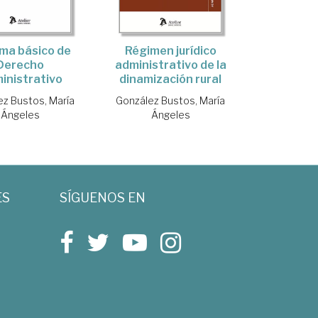
ma básico de
Régimen jurídico
Derecho
administrativo de la
inistrativo
dinamización rural
ez Bustos, María
González Bustos, María
Ángeles
Ángeles
ES
SÍGUENOS EN