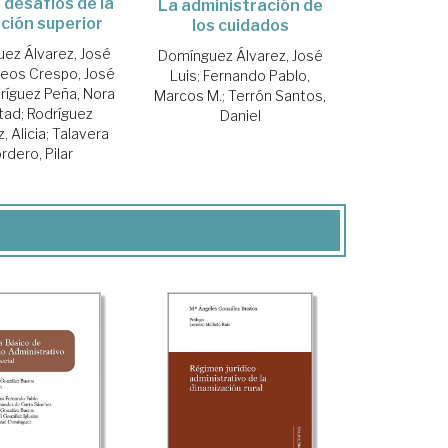
desafíos de la
La administración de
ción superior
los cuidados
ez Álvarez, José
Domínguez Álvarez, José
eos Crespo, José
Luis
;
Fernando Pablo,
ríguez Peña, Nora
Marcos M.
;
Terrón Santos,
tad
;
Rodríguez
Daniel
 Alicia
;
Talavera
rdero, Pilar