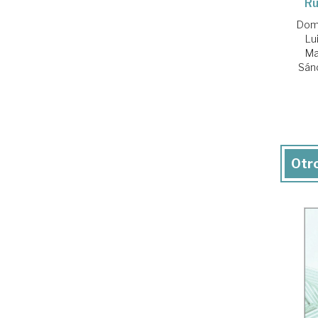
Ru
Domí
Lu
Ma
Sánc
Otro