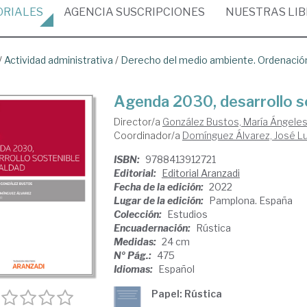
ORIALES
AGENCIA
SUSCRIPCIONES
NUESTRAS
LI
/
Actividad administrativa
/
Derecho del medio ambiente. Ordenación 
Agenda 2030, desarrollo so
Director/a
González Bustos, María Ángele
Coordinador/a
Domínguez Álvarez, José Lu
ISBN:
9788413912721
Editorial:
Editorial Aranzadi
Fecha de la edición:
2022
Lugar de la edición:
Pamplona. España
Colección:
Estudios
Encuadernación:
Rústica
Medidas:
24 cm
Nº Pág.:
475
Idiomas:
Español
Papel: Rústica