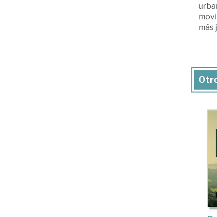
urban
movi
más j
Otro