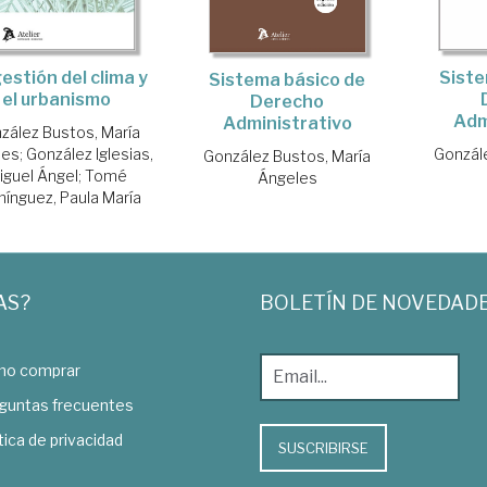
estión del clima y
Siste
Sistema básico de
el urbanismo
Derecho
Adm
Administrativo
zález Bustos, María
les
;
González Iglesias,
Gonzál
González Bustos, María
iguel Ángel
;
Tomé
Ángeles
ínguez, Paula María
AS?
BOLETÍN DE NOVEDAD
o comprar
guntas frecuentes
tica de privacidad
SUSCRIBIRSE