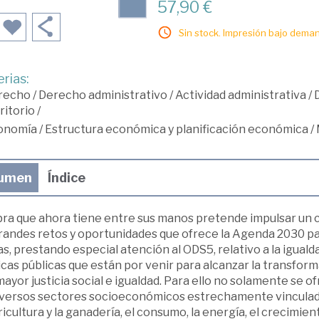
57,90 €
Sin stock. Impresión bajo deman
rias:
recho
/
Derecho administrativo
/
Actividad administrativa
/
ritorio
/
onomía
/
Estructura económica y planificación económica
/
umen
Índice
bra que ahora tiene entre sus manos pretende impulsar un 
grandes retos y oportunidades que ofrece la Agenda 2030 pa
s, prestando especial atención al ODS5, relativo a la iguald
icas públicas que están por venir para alcanzar la transfor
ayor justicia social e igualdad. Para ello no solamente se of
iversos sectores socioeconómicos estrechamente vinculados
ricultura y la ganadería, el consumo, la energía, el crecimien