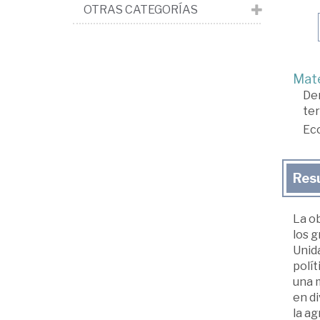
OTRAS CATEGORÍAS
Mate
De
ter
Ec
Res
La o
los 
Unida
polít
una m
en d
la ag