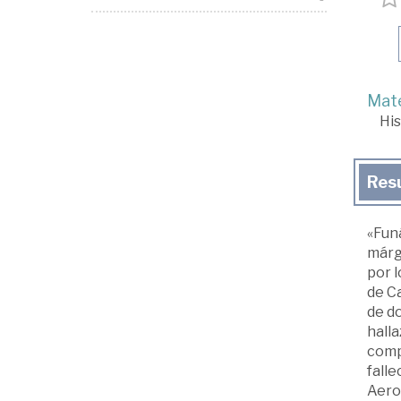
Mate
His
Res
«Fun
márge
por l
de Ca
de do
halla
comp
falle
Aero