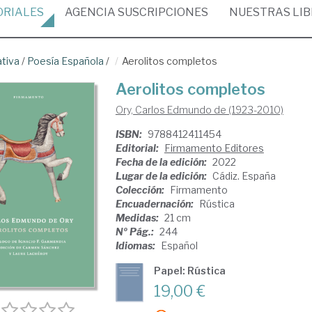
ORIALES
AGENCIA
SUSCRIPCIONES
NUESTRAS
LI
ativa
/
Poesía Española
/
Aerolitos completos
Aerolitos completos
Ory, Carlos Edmundo de (1923-2010)
ISBN:
9788412411454
Editorial:
Firmamento Editores
Fecha de la edición:
2022
Lugar de la edición:
Cádiz. España
Colección:
Firmamento
Encuadernación:
Rústica
Medidas:
21 cm
Nº Pág.:
244
Idiomas:
Español
Papel: Rústica
19,00 €