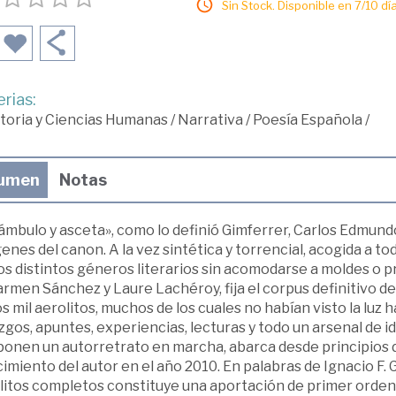
Sin Stock. Disponible en 7/10 día
rias:
toria y Ciencias Humanas
/
Narrativa
/
Poesía Española
/
umen
Notas
ámbulo y asceta», como lo definió Gimferrer, Carlos Edmundo
nes del canon. A la vez sintética y torrencial, acogida a to
os distintos géneros literarios sin acomodarse a moldes o p
rmen Sánchez y Laure Lachéroy, fija el corpus definitivo de
s mil aerolitos, muchos de los cuales no habían visto la luz
zgos, apuntes, experiencias, lecturas y todo un arsenal de 
onen un autorretrato en marcha, abarca desde principios de
cimiento del autor en el año 2010. En palabras de Ignacio F.
litos completos constituye una aportación de primer orden,