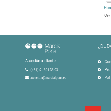
Hum
Ory
¿DUD
Atención al cliente
Com
Pre
(+34) 91 304 33 03
Polí
atencion@marcialpons.es