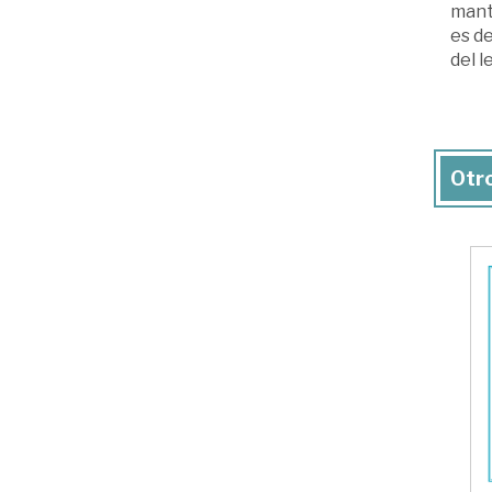
mante
es de
del l
Otro