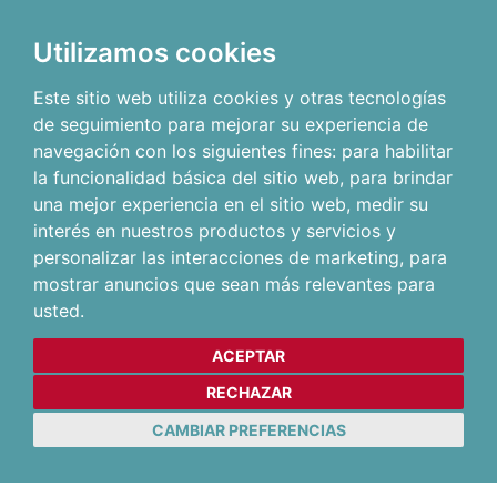
Utilizamos cookies
Este sitio web utiliza cookies y otras tecnologías
de seguimiento para mejorar su experiencia de
navegación con los siguientes fines:
para habilitar
la funcionalidad básica del sitio web
,
para brindar
una mejor experiencia en el sitio web
,
medir su
interés en nuestros productos y servicios y
personalizar las interacciones de marketing
,
para
mostrar anuncios que sean más relevantes para
usted
.
ACEPTAR
RECHAZAR
CAMBIAR PREFERENCIAS