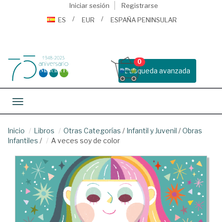
Iniciar sesión
Registrarse
ES
EUR
ESPAÑA PENINSULAR
0
Busqueda avanzada
Toggle navigation
Inicio
Libros
Otras Categorías
/
Infantil y Juvenil
/
Obras
Infantiles
/
A veces soy de color