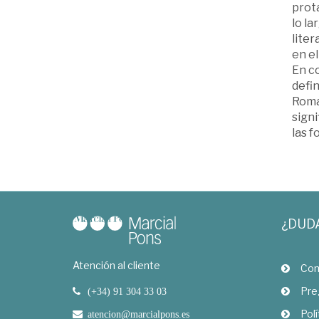
prot
lo la
lite
en el
En co
defin
Roma.
sign
las f
¿DUD
Atención al cliente
Com
Pre
(+34) 91 304 33 03
Polí
atencion@marcialpons.es