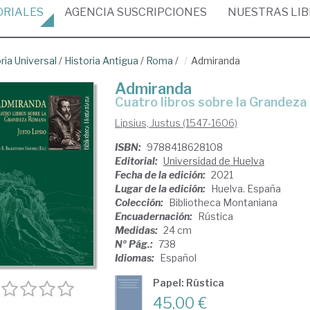
ORIALES
AGENCIA
SUSCRIPCIONES
NUESTRAS
LI
ria Universal
/
Historia Antigua
/
Roma
/
Admiranda
Admiranda
cuatro libros sobre la Grandez
Lipsius, Justus (1547-1606)
ISBN:
9788418628108
Editorial:
Universidad de Huelva
Fecha de la edición:
2021
Lugar de la edición:
Huelva. España
Colección:
Bibliotheca Montaniana
Encuadernación:
Rústica
Medidas:
24 cm
Nº Pág.:
738
Idiomas:
Español
Papel: Rústica
45,00 €