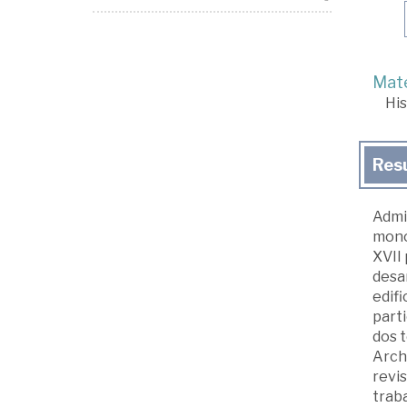
Mate
His
Res
Admi
monog
XVII 
desar
edifi
parti
dos t
Archi
revis
traba