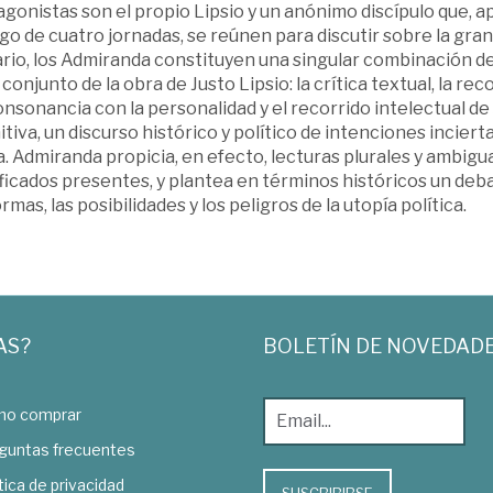
agonistas son el propio Lipsio y un anónimo discípulo que, 
rgo de cuatro jornadas, se reúnen para discutir sobre la gr
rario, los Admiranda constituyen una singular combinación 
 conjunto de la obra de Justo Lipsio: la crítica textual, la rec
nsonancia con la personalidad y el recorrido intelectual de
itiva, un discurso histórico y político de intenciones inciert
 Admiranda propicia, en efecto, lecturas plurales y ambigu
ificados presentes, y plantea en términos históricos un d
ormas, las posibilidades y los peligros de la utopía política.
AS?
BOLETÍN DE NOVEDAD
o comprar
guntas frecuentes
tica de privacidad