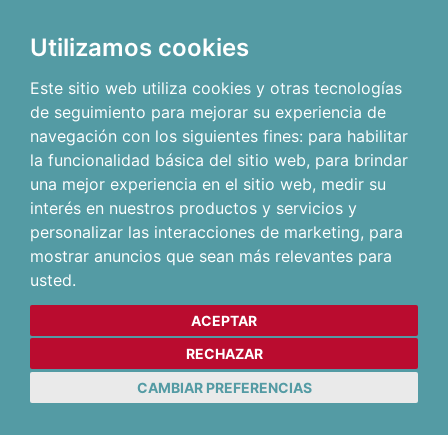
Utilizamos cookies
Este sitio web utiliza cookies y otras tecnologías
de seguimiento para mejorar su experiencia de
navegación con los siguientes fines:
para habilitar
la funcionalidad básica del sitio web
,
para brindar
una mejor experiencia en el sitio web
,
medir su
interés en nuestros productos y servicios y
personalizar las interacciones de marketing
,
para
mostrar anuncios que sean más relevantes para
usted
.
ACEPTAR
RECHAZAR
CAMBIAR PREFERENCIAS