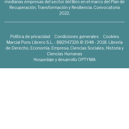
medianas empresas del sector del libro en el marco del Plan de
Recuperación, Transformación y Resiliencia. Convocatoria
2022.
Política de privacidad
Condiciones generales
Cookies
Marcial Pons Librero S.L. - B82947326 © 1948 - 2018. Librería
de Derecho, Economía, Empresa, Ciencias Sociales, Historia y
Ciencias Humanas
Hospedaje y desarrollo
OPTYMA