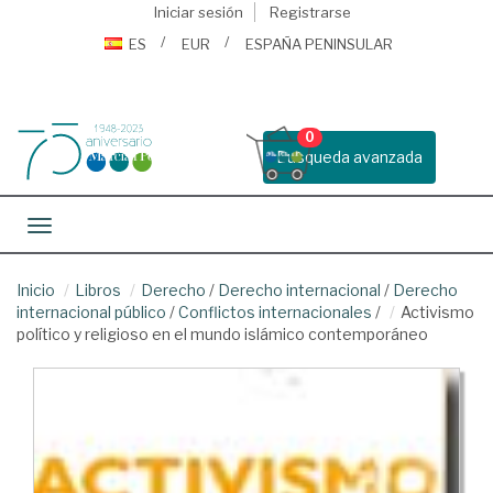
Iniciar sesión
Registrarse
ES
EUR
ESPAÑA PENINSULAR
0
Busqueda avanzada
Toggle navigation
Inicio
Libros
Derecho
/
Derecho internacional
/
Derecho
internacional público
/
Conflictos internacionales
/
Activismo
político y religioso en el mundo islámico contemporáneo