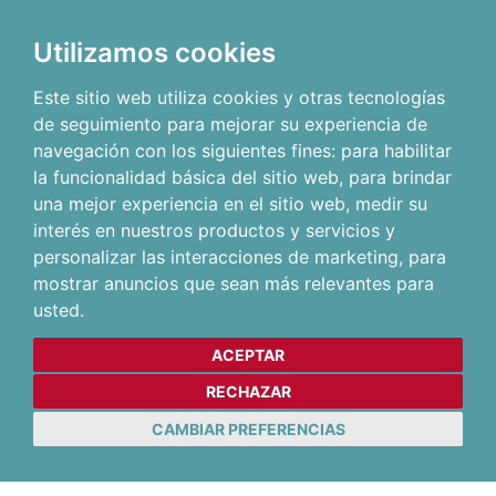
Utilizamos cookies
Este sitio web utiliza cookies y otras tecnologías
de seguimiento para mejorar su experiencia de
navegación con los siguientes fines:
para habilitar
la funcionalidad básica del sitio web
,
para brindar
una mejor experiencia en el sitio web
,
medir su
interés en nuestros productos y servicios y
personalizar las interacciones de marketing
,
para
mostrar anuncios que sean más relevantes para
usted
.
ACEPTAR
RECHAZAR
CAMBIAR PREFERENCIAS