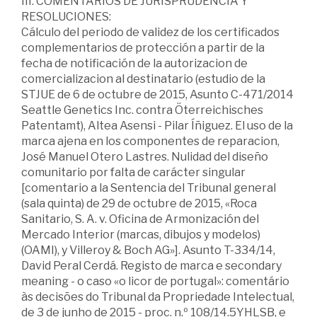
III. COMENTARIOS DE JURISPRUDENCIA Y
RESOLUCIONES:
Cálculo del periodo de validez de los certificados
complementarios de protección a partir de la
fecha de notificación de la autorizacion de
comercializacion al destinatario (estudio de la
STJUE de 6 de octubre de 2015, Asunto C-471/2014
Seattle Genetics Inc. contra Öterreichisches
Patentamt), Altea Asensi - Pilar Íñiguez. El uso de la
marca ajena en los componentes de reparacion,
José Manuel Otero Lastres. Nulidad del diseño
comunitario por falta de carácter singular
[comentario a la Sentencia del Tribunal general
(sala quinta) de 29 de octubre de 2015, «Roca
Sanitario, S. A. v. Oficina de Armonización del
Mercado Interior (marcas, dibujos y modelos)
(OAMI), y Villeroy & Boch AG»]. Asunto T-334/14,
David Peral Cerdá. Registo de marca e secondary
meaning - o caso «o licor de portugal»: comentário
às decisões do Tribunal da Propriedade Intelectual,
de 3 de junho de 2015 - proc. n.º 108/14.5YHLSB, e