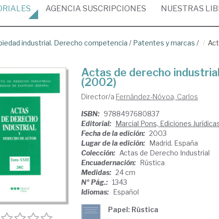
ORIALES
AGENCIA
SUSCRIPCIONES
NUESTRAS
LI
piedad industrial. Derecho competencia
/
Patentes y marcas
/
Act
Actas de derecho industria
(2002)
Director/a
Fernández-Nóvoa, Carlos
ISBN:
9788497680837
Editorial:
Marcial Pons, Ediciones Jurídica
Fecha de la edición:
2003
Lugar de la edición:
Madrid. España
Colección:
Actas de Derecho Industrial
Encuadernación:
Rústica
Medidas:
24 cm
Nº Pág.:
1343
Idiomas:
Español
Papel: Rústica