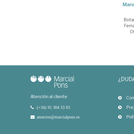
Manu
Bota
Fern
O
¿DUD
Atención al cliente
Com
Pre
(+34) 91 304 33 03
Polí
atencion@marcialpons.es