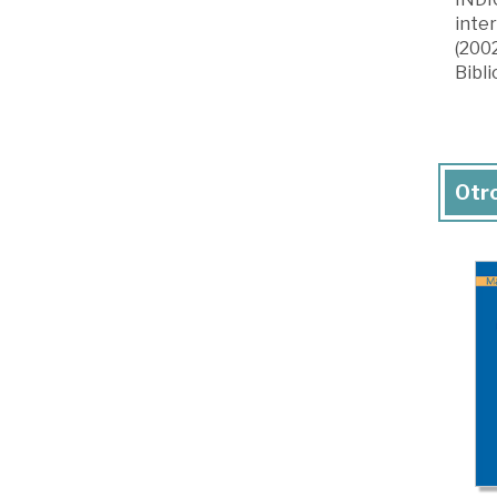
inter
(2002
Bibli
Otro