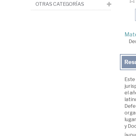
OTRAS CATEGORÍAS
Mate
De
Res
Este 
juris
el añ
lati
Defe
orga
lugar
y Doc
ÍNDI