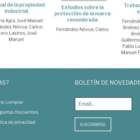
al de la propiedad
Trata
Estudios sobre la
industrial
m
protección de la marca
renombrada
na Agra, José Manuel
;
Fernánd
ández-Nóvoa, Carlos
;
Jiménez 
Fernández-Nóvoa, Carlos
tero Lastres, José
Jimé
Manuel
Guillermo
Pablo Lu
Manuel
;
AS?
BOLETÍN DE NOVEDAD
o comprar
guntas frecuentes
tica de privacidad
SUSCRIBIRSE