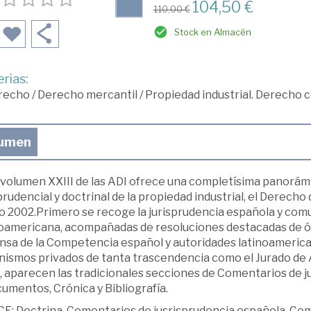
104,50 €
110,00 €
Stock en Almacén
rias:
recho
/
Derecho mercantil
/
Propiedad industrial. Derecho
umen
volumen XXIII de las ADI ofrece una completísima panorámica
prudencial y doctrinal de la propiedad industrial, el Derech
o 2002.Primero se recoge la jurisprudencia española y comu
noamericana, acompañadas de resoluciones destacadas de ór
nsa de la Competencia español y autoridades latinoamerica
nismos privados de tanta trascendencia como el Jurado de A
, aparecen las tradicionales secciones de Comentarios de j
umentos, Crónica y Bibliografía.
CE: Doctrina. Comentarios de jusrisprudencia española. Co