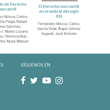
do de Derecho
El Derecho mercantil
ercantil
en el umbral del siglo
XXI
ez-Nóvoa, Carlos
;
De Parga, Rafael
;
Fernández-Nóvoa, Carlos
;
nez Sánchez,
García Vidal, Ángel
;
Gómez
 J.
;
Núñez Lozano,
Segade, José Antonio
is
;
Olivencia Ruiz,
Pino Abad, Manuel
ES
SÍGUENOS EN