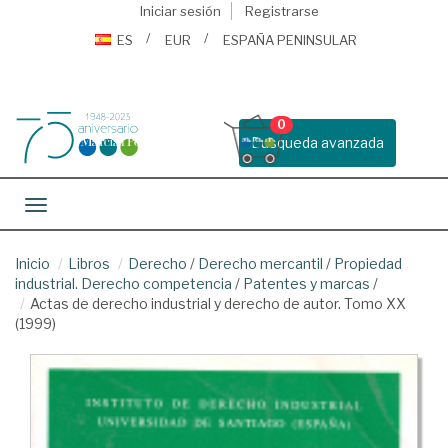
Iniciar sesión
Registrarse
ES
EUR
ESPAÑA PENINSULAR
0
Busqueda avanzada
Toggle navigation
Inicio
Libros
Derecho
/
Derecho mercantil
/
Propiedad
industrial. Derecho competencia
/
Patentes y marcas
/
Actas de derecho industrial y derecho de autor. Tomo XX
(1999)