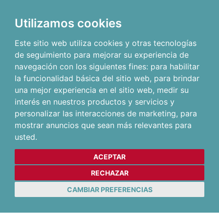
Utilizamos cookies
Este sitio web utiliza cookies y otras tecnologías
de seguimiento para mejorar su experiencia de
navegación con los siguientes fines:
para habilitar
la funcionalidad básica del sitio web
,
para brindar
una mejor experiencia en el sitio web
,
medir su
interés en nuestros productos y servicios y
personalizar las interacciones de marketing
,
para
mostrar anuncios que sean más relevantes para
usted
.
ACEPTAR
RECHAZAR
CAMBIAR PREFERENCIAS