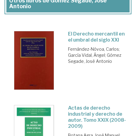
Otros libros de Gómez Segade, José
Antonio
El Derecho mercantil en
el umbral del siglo XXI
Fernández-Nóvoa, Carlos
;
García Vidal, Ángel
;
Gómez
Segade, José Antonio
Actas de derecho
industrial y derecho de
autor. Tomo XXIX (2008-
2009)
Botana Agra, José Manuel
;