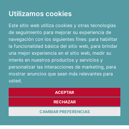
Utilizamos cookies
Este sitio web utiliza cookies y otras tecnologías
de seguimiento para mejorar su experiencia de
navegación con los siguientes fines:
para habilitar
la funcionalidad básica del sitio web
,
para brindar
una mejor experiencia en el sitio web
,
medir su
interés en nuestros productos y servicios y
personalizar las interacciones de marketing
,
para
mostrar anuncios que sean más relevantes para
usted
.
ACEPTAR
RECHAZAR
CAMBIAR PREFERENCIAS