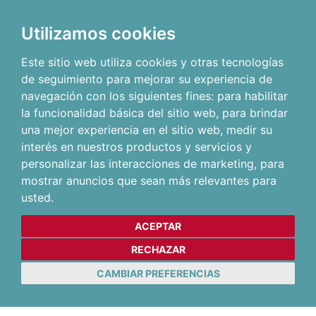
Utilizamos cookies
Este sitio web utiliza cookies y otras tecnologías
de seguimiento para mejorar su experiencia de
navegación con los siguientes fines:
para habilitar
la funcionalidad básica del sitio web
,
para brindar
una mejor experiencia en el sitio web
,
medir su
interés en nuestros productos y servicios y
personalizar las interacciones de marketing
,
para
mostrar anuncios que sean más relevantes para
usted
.
ACEPTAR
RECHAZAR
CAMBIAR PREFERENCIAS