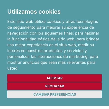
Utilizamos cookies
Este sitio web utiliza cookies y otras tecnologías
de seguimiento para mejorar su experiencia de
navegación con los siguientes fines:
para habilitar
la funcionalidad básica del sitio web
,
para brindar
una mejor experiencia en el sitio web
,
medir su
interés en nuestros productos y servicios y
personalizar las interacciones de marketing
,
para
mostrar anuncios que sean más relevantes para
usted
.
ACEPTAR
RECHAZAR
CAMBIAR PREFERENCIAS