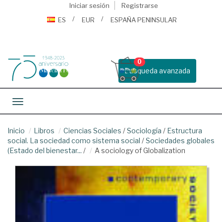
Iniciar sesión
Registrarse
ES
EUR
ESPAÑA PENINSULAR
0
Busqueda avanzada
Toggle navigation
Inicio
Libros
Ciencias Sociales
/
Sociología
/
Estructura
social. La sociedad como sistema social
/
Sociedades globales
(Estado del bienestar...
/
A sociology of Globalization