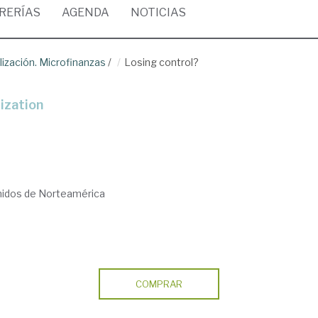
BRERÍAS
AGENDA
NOTICIAS
lización. Microfinanzas
/
Losing control?
lization
nidos de Norteamérica
COMPRAR