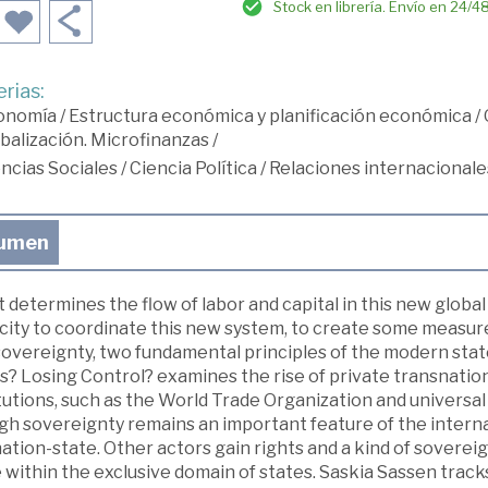
Stock en librería. Envío en 24/4
rias:
onomía
/
Estructura económica y planificación económica
/
balización. Microfinanzas
/
ncias Sociales
/
Ciencia Política
/
Relaciones internacionale
umen
 determines the flow of labor and capital in this new glob
city to coordinate this new system, to create some measure
sovereignty, two fundamental principles of the modern stat
s? Losing Control? examines the rise of private transnatio
itutions, such as the World Trade Organization and universa
h sovereignty remains an important feature of the internat
ation-state. Other actors gain rights and a kind of soverei
e within the exclusive domain of states. Saskia Sassen tra