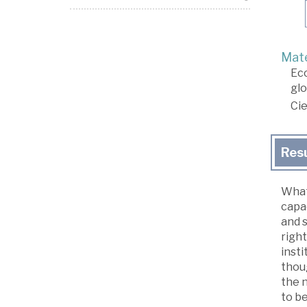
Mate
Ec
glo
Cie
Res
What
capa
and 
right
inst
thoug
the n
to b