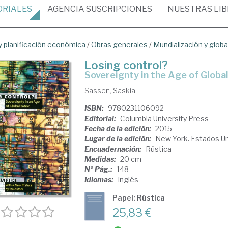
ORIALES
AGENCIA
SUSCRIPCIONES
NUESTRAS
LI
 planificación económica
/
Obras generales
/
Mundialización y globa
Losing control?
sovereignty in the Age of Globa
Sassen, Saskia
ISBN:
9780231106092
Editorial:
Columbia University Press
Fecha de la edición:
2015
Lugar de la edición:
New York. Estados U
Encuadernación:
Rústica
Medidas:
20 cm
Nº Pág.:
148
Idiomas:
Inglés
Papel: Rústica
25,83 €