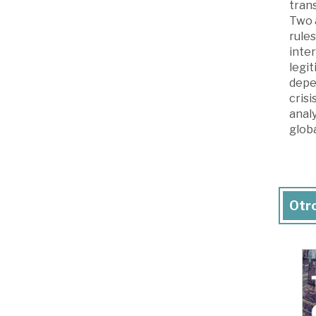
trans
Two a
rules
inte
legit
depe
crisi
analy
globa
Otro