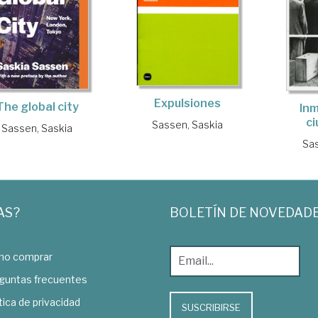
Expulsiones
The global city
Inm
c
Sassen, Saskia
Sassen, Saskia
Sas
AS?
BOLETÍN DE NOVEDAD
o comprar
guntas frecuentes
tica de privacidad
SUSCRIBIRSE