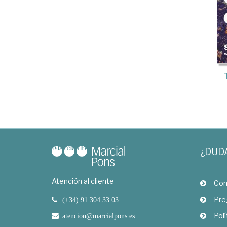
¿DUD
Atención al cliente
Com
Pre
(+34) 91 304 33 03
Polí
atencion@marcialpons.es