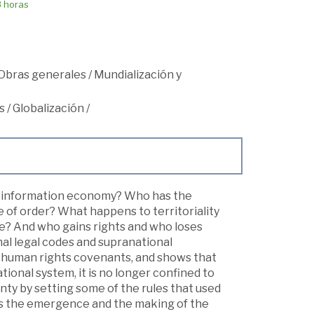
8 horas
Obras generales
/
Mundialización y
s
/
Globalización
/
al information economy? Who has the
 of order? What happens to territoriality
e? And who gains rights and who loses
nal legal codes and supranational
l human rights covenants, and shows that
ional system, it is no longer confined to
gnty by setting some of the rules that used
cks the emergence and the making of the