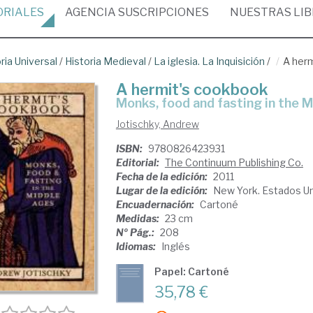
ORIALES
AGENCIA
SUSCRIPCIONES
NUESTRAS
LI
ria Universal
/
Historia Medieval
/
La iglesia. La Inquisición
/
A her
A hermit's cookbook
monks, food and fasting in the 
Jotischky, Andrew
ISBN:
9780826423931
Editorial:
The Continuum Publishing Co.
Fecha de la edición:
2011
Lugar de la edición:
New York. Estados U
Encuadernación:
Cartoné
Medidas:
23 cm
Nº Pág.:
208
Idiomas:
Inglés
Papel: Cartoné
35,78 €