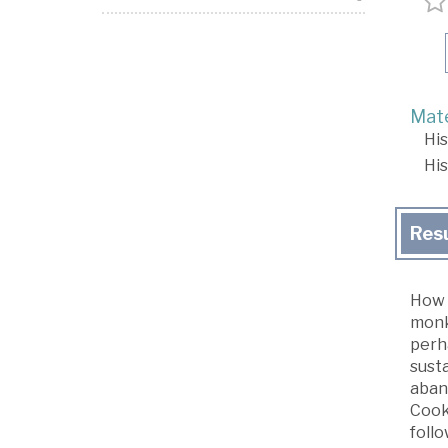
Mate
His
His
Res
How d
monks
perha
susta
aband
Cookb
follo