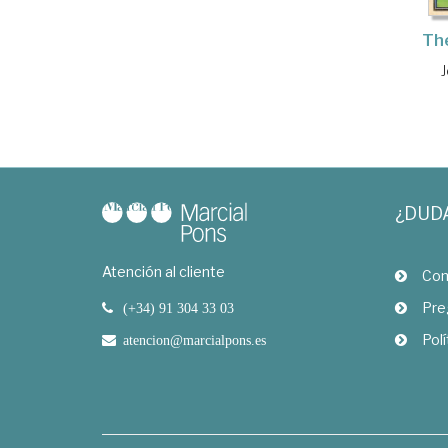
Th
J
¿DUD
Atención al cliente
Com
Pre
(+34) 91 304 33 03
Polí
atencion@marcialpons.es