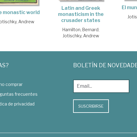
El mu
Latin and Greek
e monastic world
monasticism in the
Joti
crusader states
otischky, Andrew
Hamilton, Bernard
;
Jotischky, Andrew
AS?
BOLETÍN DE NOVEDAD
o comprar
guntas frecuentes
tica de privacidad
SUSCRIBIRSE