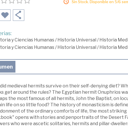
Sin Stock. Disponible en 5/6 se
rias:
toria y Ciencias Humanas
/
Historia Universal
/
Historia Med
toria y Ciencias Humanas
/
Historia Universal
/
Historia Med
umen
id medieval hermits survive on their self-denying diet? Wha
 get around the rules? The Egyptian hermit Onuphrios was s
ps the most famous of all hermits, John the Baptist, on locu
in life on so little food? The history of monasticism is defi
onment of the ordinary comforts of life, the most striking 
ook" opens with stories and penportraits of the Desert Fat
wers who were ascetic solitaries, hermits and pillar-dweller