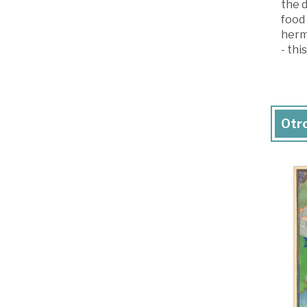
the d
food
hermi
- thi
Otro