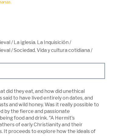
manas.
ieval
/
La iglesia. La Inquisición
/
ieval
/
Sociedad. Vida y cultura cotidiana
/
t did they eat, and how did unethical
aid to have lived entirely on dates, and
sts and wild honey. Was it really possible to
ned by the fierce and passionate
being food and drink. "A Hermit's
hers of early Christianity and their
s. It proceeds to explore how the ideals of