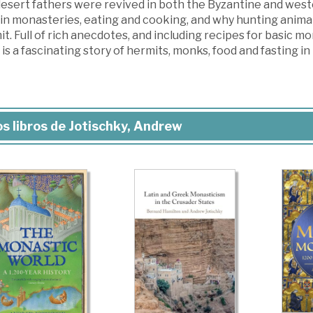
esert fathers were revived in both the Byzantine and wester
 in monasteries, eating and cooking, and why hunting animal
t. Full of rich anecdotes, and including recipes for basic 
s is a fascinating story of hermits, monks, food and fasting i
s libros de Jotischky, Andrew