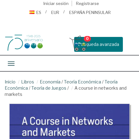
Iniciar sesión
Registrarse
ES
EUR
ESPAÑA PENINSULAR
0
Busqueda avanzada
Toggle navigation
Inicio
Libros
Economía
/
Teoría Económica
/
Teoría
Económica
/
Teoría de Juegos
/
A course in networks and
markets