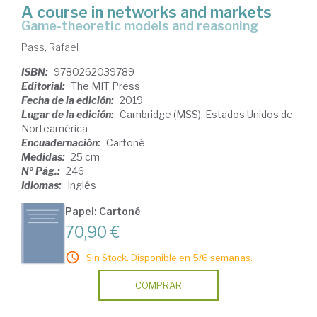
A course in networks and markets
game-theoretic models and reasoning
Pass, Rafael
ISBN:
9780262039789
Editorial:
The MIT Press
Fecha de la edición:
2019
Lugar de la edición:
Cambridge (MSS). Estados Unidos de
Norteamérica
Encuadernación:
Cartoné
Medidas:
25 cm
Nº Pág.:
246
Idiomas:
Inglés
Papel: Cartoné
70,90 €
Sin Stock. Disponible en 5/6 semanas.
COMPRAR