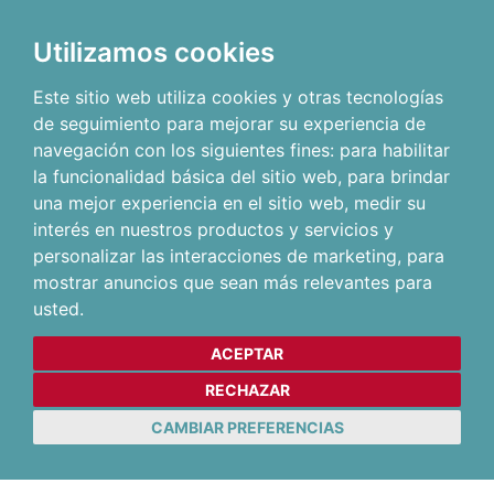
Utilizamos cookies
Este sitio web utiliza cookies y otras tecnologías
de seguimiento para mejorar su experiencia de
navegación con los siguientes fines:
para habilitar
la funcionalidad básica del sitio web
,
para brindar
una mejor experiencia en el sitio web
,
medir su
interés en nuestros productos y servicios y
personalizar las interacciones de marketing
,
para
mostrar anuncios que sean más relevantes para
usted
.
ACEPTAR
RECHAZAR
CAMBIAR PREFERENCIAS