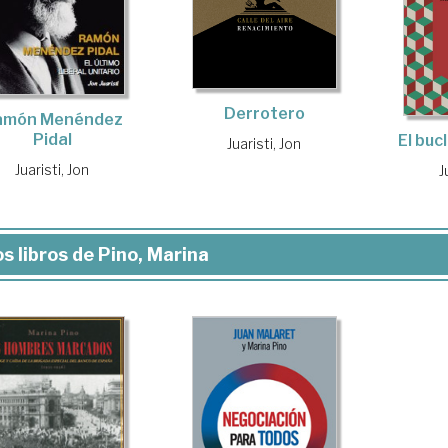
Derrotero
amón Menéndez
Pidal
El buc
Juaristi, Jon
Juaristi, Jon
J
s libros de Pino, Marina