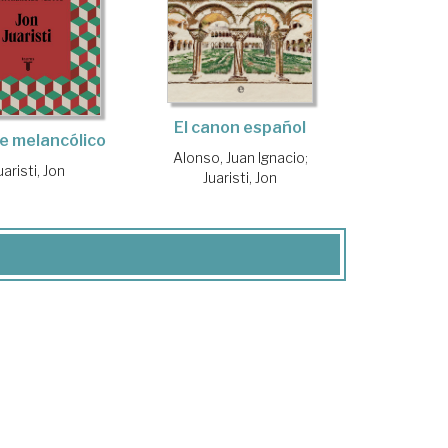
El canon español
le melancólico
Alonso, Juan Ignacio
;
uaristi, Jon
Juaristi, Jon