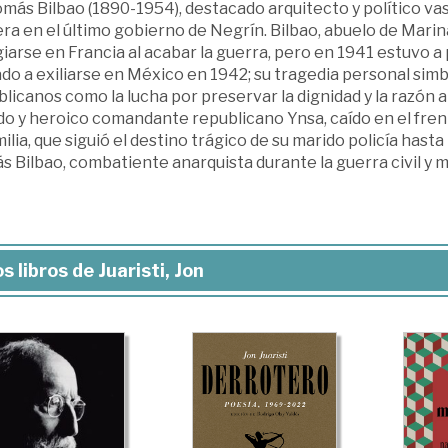
más Bilbao (1890-1954), destacado arquitecto y político va
ra en el último gobierno de Negrín. Bilbao, abuelo de Marina 
iarse en Francia al acabar la guerra, pero en 1941 estuvo a 
do a exiliarse en México en 1942; su tragedia personal simbo
licanos como la lucha por preservar la dignidad y la razón a
do y heroico comandante republicano Ynsa, caído en el frent
milia, que siguió el destino trágico de su marido policía hasta
 Bilbao, combatiente anarquista durante la guerra civil y 
s libros de Juaristi, Jon