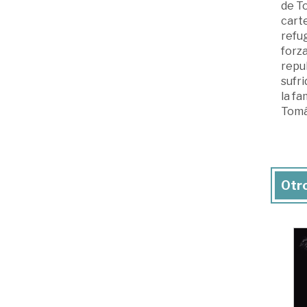
de To
carte
refug
forza
repub
sufri
la fa
Tomás
Otro