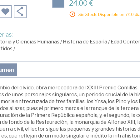
24,00 €
Sin Stock. Disponible en 7/10 día
rias:
toria y Ciencias Humanas
/
Historia de España
/
Edad Conte
tidos
/
umen
bio del olvido, obra merecedora del XXIII Premio Comillas, 
es de unos personajes singulares, un periodo crucial de la hi
moria entrecruzada de tres familias, los Ynsa, los Pino y los
dos al azar, pues el primero marca el arranque de la tercera
uración de la Primera República española, y, el segundo, la 
 de fondo de la Restauración, la monarquía de Alfonso XIII, l
guerra civil, el lector sigue las pequeñas y grandes historia
es, que reflejan de un modo singular e inédito la intrahistor