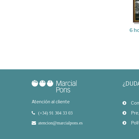
6 h
¿DUD
Atención al cliente
Com
Pre
(+34) 91 304 33 03
Polí
atencion@marcialpons.es