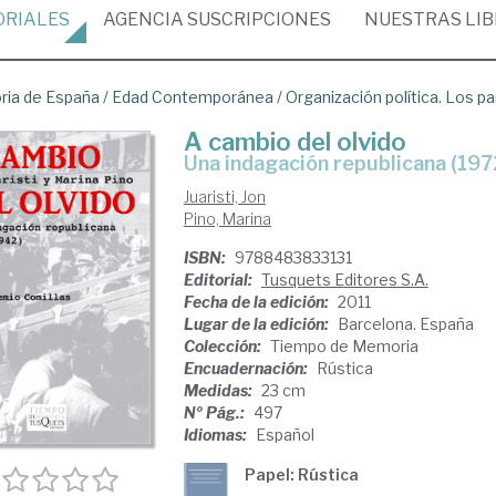
ORIALES
AGENCIA
SUSCRIPCIONES
NUESTRAS
LI
oria de España
/
Edad Contemporánea
/
Organización política. Los pa
A cambio del olvido
una indagación republicana (19
Juaristi, Jon
Pino, Marina
ISBN:
9788483833131
Editorial:
Tusquets Editores S.A.
Fecha de la edición:
2011
Lugar de la edición:
Barcelona. España
Colección:
Tiempo de Memoria
Encuadernación:
Rústica
Medidas:
23 cm
Nº Pág.:
497
Idiomas:
Español
Papel: Rústica