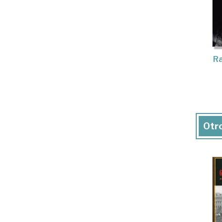
R
Otro