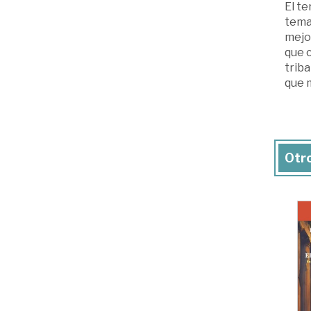
El te
tema 
mejor
que c
triba
que m
Otro