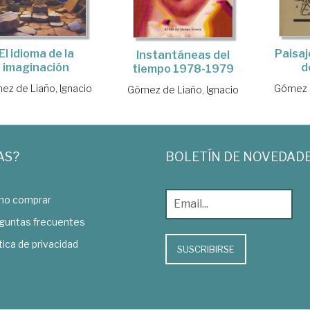
El idioma de la
Paisaj
Instantáneas del
imaginación
d
tiempo 1978-1979
z de Liaño, Ignacio
Gómez d
Gómez de Liaño, Ignacio
AS?
BOLETÍN DE NOVEDAD
o comprar
guntas frecuentes
tica de privacidad
SUSCRIBIRSE