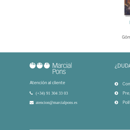
Góme
¿DUD
Atención al cliente
Com
Pre
(+34) 91 304 33 03
Polí
atencion@marcialpons.es