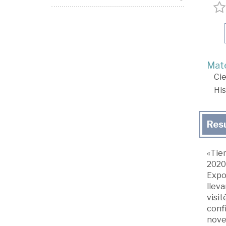
Mate
Cie
His
Res
«Tiem
2020-
Expos
lleva
visi
conf
novel