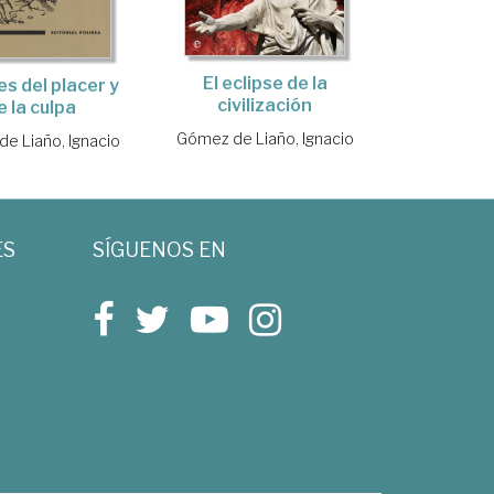
El eclipse de la
es del placer y
civilización
e la culpa
Gómez de Liaño, Ignacio
e Liaño, Ignacio
ES
SÍGUENOS EN