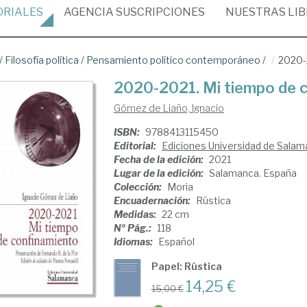
ORIALES
AGENCIA
SUSCRIPCIONES
NUESTRAS
LI
/
Filosofía política
/
Pensamiento político contemporáneo
/
2020-
2020-2021. Mi tiempo de 
Gómez de Liaño, Ignacio
ISBN:
9788413115450
Editorial:
Ediciones Universidad de Sala
Fecha de la edición:
2021
Lugar de la edición:
Salamanca. España
Colección:
Moria
Encuadernación:
Rústica
Medidas:
22 cm
Nº Pág.:
118
Idiomas:
Español
Papel: Rústica
14,25 €
15,00 €