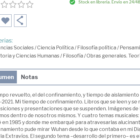
Stock en librería. Envío en 24/4
rias:
ncias Sociales
/
Ciencia Política
/
Filosofía política
/
Pensami
toria y Ciencias Humanas
/
Filosofía
/
Obras generales. Teor
umen
Notas
po revuelto, el del confinamiento, y tiempo de aislamiento
2021. Mi tiempo de confinamiento. Libros que se leen y se re
iciones y presentaciones que se suspenden. Imágenes de la 
mos dentro de nosotros mismos. Y cuatro temas musicales: E
té en 1985 y donde me embarqué para atravesarlas alucinant
inamiento pude mirar Wuhan desde lo que contaba en mi Diar
a Extravíos. El segundo tema –desarrollo del primero– es e