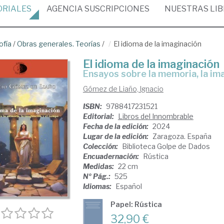
ORIALES
AGENCIA
SUSCRIPCIONES
NUESTRAS
LI
ofía
/
Obras generales. Teorías
/
El idioma de la imaginación
El idioma de la imaginación
ensayos sobre la memoria, la im
Gómez de Liaño, Ignacio
ISBN:
9788417231521
Editorial:
Libros del Innombrable
Fecha de la edición:
2024
Lugar de la edición:
Zaragoza. España
Colección:
Biblioteca Golpe de Dados
Encuadernación:
Rústica
Medidas:
22 cm
Nº Pág.:
525
Idiomas:
Español
Papel: Rústica
32,90 €