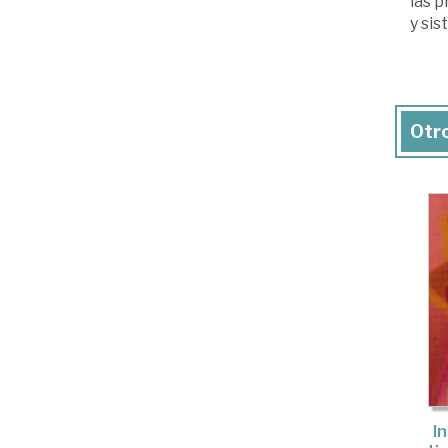
las p
y sis
Otro
I