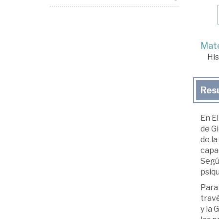
Mate
His
Res
En El
de Gi
de l
capa
Según
psiqu
Para 
travé
y la 