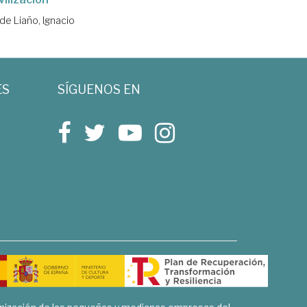
e Liaño, Ignacio
ES
SÍGUENOS EN