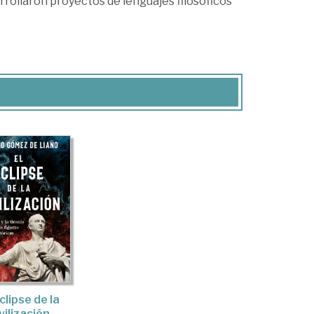
rrollaron proyectos de lenguajes filosóficos
clipse de la
vilización