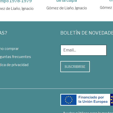
de la culpa
empo 1978-1979
Gómez d
Gómez de Liaño, Ignacio
z de Liaño, Ignacio
AS?
BOLETÍN DE NOVEDAD
o comprar
guntas frecuentes
tica de privacidad
SUSCRIBIRSE