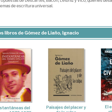
ropuestas de Descartes, Bacon, Leibniz y Vico, quienes desa
temas de escritura universal.
s libros de Gómez de Liaño, Ignacio
El e
Paisajes del placer y
nstantáneas del
ci