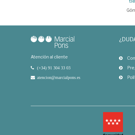
ti
Góme
¿DUD
Atención al cliente
Com
Pre
(+34) 91 304 33 03
Polí
atencion@marcialpons.es