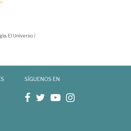
s.
ía, El Universo
/
ES
SÍGUENOS EN