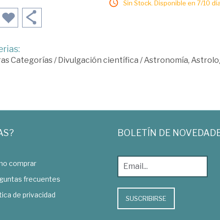
Sin Stock. Disponible en 7/10 día
rias:
ras Categorías
/
Divulgación científica
/
Astronomía, Astrolog
AS?
BOLETÍN DE NOVEDAD
o comprar
guntas frecuentes
tica de privacidad
SUSCRIBIRSE