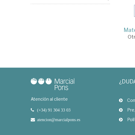
Mate
Ot
¿DUD
Atención al cliente
Com
Pre
(+34) 91 304 33 03
Polí
atencion@marcialpons.es