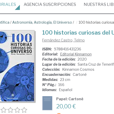
ORIALES
AGENCIA
SUSCRIPCIONES
NUESTRAS
LI
tífica
/
Astronomía, Astrología, El Universo
/
100 historias curios
100 historias curiosas del 
Fernández Castro, Telmo
ISBN:
9788416431236
Editorial:
Editorial Kinnamon
Fecha de la edición:
2020
Lugar de la edición:
Santa Cruz de Teneri
Colección:
Kinnamon Cosmos
Encuadernación:
Cartoné
Medidas:
23 cm
Nº Pág.:
166
Idiomas:
Español
Papel: Cartoné
20,00 €