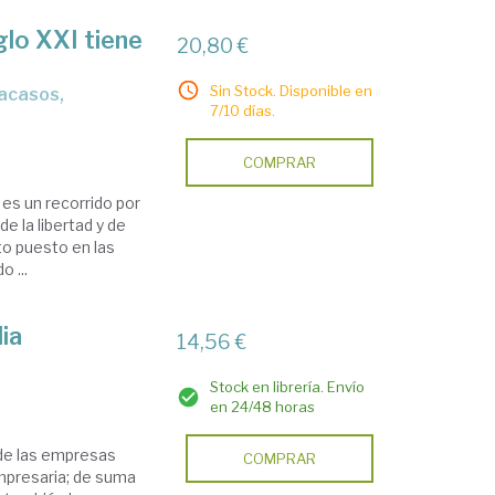
glo XXI tiene
20,80 €
Sin Stock. Disponible en
7/10 días.
COMPRAR
 es un recorrido por
de la libertad y de
to puesto en las
 ...
ia
14,56 €
Stock en librería. Envío
en 24/48 horas
d de las empresas
COMPRAR
empresaria; de suma