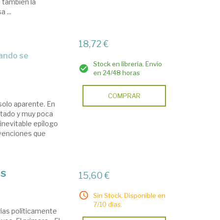
o también la
 ...
18,72 €
Stock en librería. Envío
en 24/48 horas
COMPRAR
solo aparente. En
stado y muy poca
inevitable epílogo
rvenciones que
os
15,60 €
Sin Stock. Disponible en
7/10 días.
rias políticamente