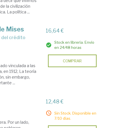
a decir que vivimos
e la civilización
. La política ...
 de Mises
16,64 €
Stock en librería. Envío
a
en 24/48 horas
COMPRAR
ado vinculada a las
 en 1912, La teoría
ión, sin embargo,
tante ...
12,48 €
Sin Stock. Disponible en
7/10 días.
a. Por un lado,
ue poblaron