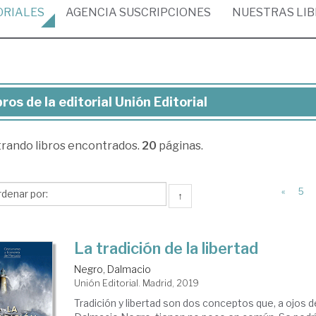
ORIALES
AGENCIA
SUSCRIPCIONES
NUESTRAS
LI
bros de la editorial Unión Editorial
ros
trando
libros encontrados.
20
páginas.
torial
ión
«
5
↑
torial
La tradición de la libertad
Negro, Dalmacio
Unión Editorial. Madrid, 2019
Tradición y libertad son dos conceptos que, a ojos d