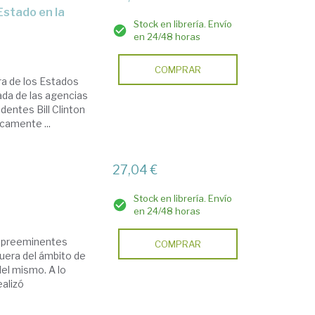
Stock en librería. Envío
en 24/48 horas
COMPRAR
ra de los Estados
ada de las agencias
dentes Bill Clinton
camente ...
27,04 €
Stock en librería. Envío
en 24/48 horas
s preeminentes
COMPRAR
fuera del ámbito de
del mismo. A lo
ealizó