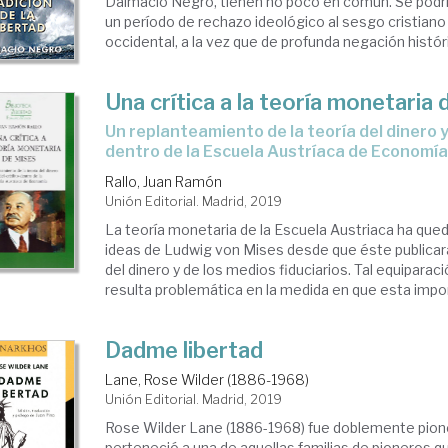
Dalmacio Negro, tienen no poco en común. Se podrí
un período de rechazo ideológico al sesgo cristiano d
occidental, a la vez que de profunda negación histórica
Una crítica a la teoría monetaria
un replanteamiento de la teoría del dinero y del crédito
dentro de la Escuela Austríaca de Economí
Rallo, Juan Ramón
Unión Editorial. Madrid, 2019
La teoría monetaria de la Escuela Austriaca ha qued
ideas de Ludwig von Mises desde que éste publicara,
del dinero y de los medios fiduciarios. Tal equiparac
resulta problemática en la medida en que esta impor
Dadme libertad
Lane, Rose Wilder (1886-1968)
Unión Editorial. Madrid, 2019
Rose Wilder Lane (1886-1968) fue doblemente pioner
perteneció a una de aquellas familias de pioneros q