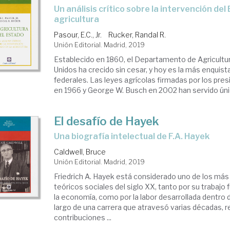
un análisis crítico sobre la intervención del Estado en la
agricultura
Pasour, E.C., Jr.
Rucker, Randal R.
Unión Editorial. Madrid, 2019
Establecido en 1860, el Departamento de Agricultu
Unidos ha crecido sin cesar, y hoy es la más enquist
federales. Las leyes agrícolas firmadas por los presi
en 1966 y George W. Busch en 2002 han servido úni
El desafío de Hayek
una biografía intelectual de F.A. Hayek
Caldwell, Bruce
Unión Editorial. Madrid, 2019
Friedrich A. Hayek está considerado uno de los má
teóricos sociales del siglo XX, tanto por su trabajo 
la economía, como por la labor desarrollada dentro 
largo de una carrera que atravesó varias décadas, r
contribuciones ...