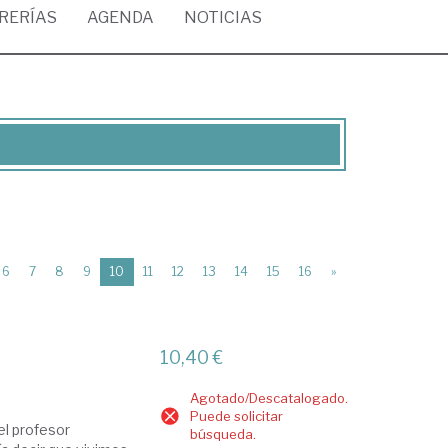
BRERÍAS
AGENDA
NOTICIAS
(current)
6
7
8
9
10
11
12
13
14
15
16
»
10,40 €
Agotado/Descatalogado.
Puede solicitar
el profesor
búsqueda.