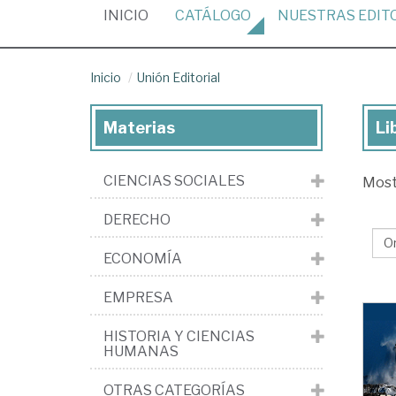
(CURRENT)
INICIO
CATÁLOGO
NUESTRAS
EDIT
Inicio
Unión Editorial
Materias
Li
Lib
de
CIENCIAS SOCIALES
Mos
la
edi
DERECHO
Un
ECONOMÍA
Edi
EMPRESA
HISTORIA Y CIENCIAS
HUMANAS
OTRAS CATEGORÍAS