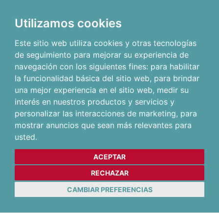
Utilizamos cookies
Este sitio web utiliza cookies y otras tecnologías
de seguimiento para mejorar su experiencia de
navegación con los siguientes fines:
para habilitar
la funcionalidad básica del sitio web
,
para brindar
una mejor experiencia en el sitio web
,
medir su
interés en nuestros productos y servicios y
personalizar las interacciones de marketing
,
para
mostrar anuncios que sean más relevantes para
usted
.
ACEPTAR
RECHAZAR
CAMBIAR PREFERENCIAS