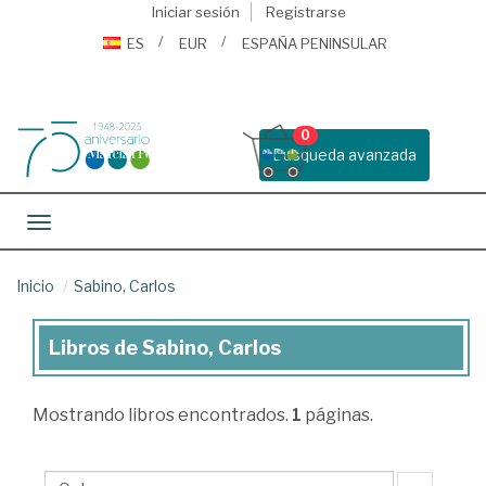
Iniciar sesión
Registrarse
ES
EUR
ESPAÑA PENINSULAR
0
Busqueda avanzada
Toggle navigation
Inicio
Sabino, Carlos
Libros de Sabino, Carlos
Libros
de
Mostrando
libros encontrados.
1
páginas.
Sabino,
Carlos