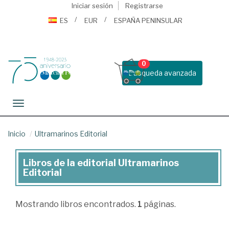
Iniciar sesión
Registrarse
ES
EUR
ESPAÑA PENINSULAR
0
Busqueda avanzada
Toggle navigation
Inicio
Ultramarinos Editorial
Libros de la editorial Ultramarinos
Libros
Editorial
de
la
Mostrando
libros encontrados.
1
páginas.
editorial