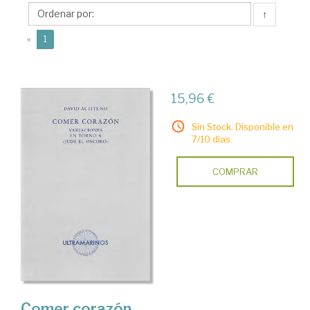
Ultramarinos
↑
Editorial
(current)
«
1
15,96 €
Sin Stock. Disponible en
7/10 días.
COMPRAR
Comer corazón