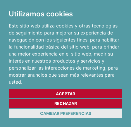
Utilizamos cookies
Este sitio web utiliza cookies y otras tecnologías
de seguimiento para mejorar su experiencia de
navegación con los siguientes fines:
para habilitar
la funcionalidad básica del sitio web
,
para brindar
una mejor experiencia en el sitio web
,
medir su
interés en nuestros productos y servicios y
personalizar las interacciones de marketing
,
para
mostrar anuncios que sean más relevantes para
usted
.
ACEPTAR
RECHAZAR
CAMBIAR PREFERENCIAS