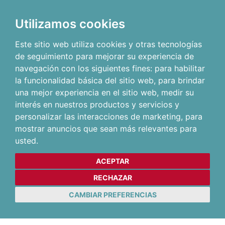
Utilizamos cookies
Este sitio web utiliza cookies y otras tecnologías
de seguimiento para mejorar su experiencia de
navegación con los siguientes fines:
para habilitar
la funcionalidad básica del sitio web
,
para brindar
una mejor experiencia en el sitio web
,
medir su
interés en nuestros productos y servicios y
personalizar las interacciones de marketing
,
para
mostrar anuncios que sean más relevantes para
usted
.
ACEPTAR
RECHAZAR
CAMBIAR PREFERENCIAS