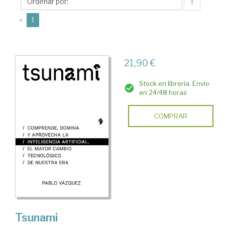
Tenos
↑
(current)
«
1
21,90 €
Stock en librería. Envío
en 24/48 horas
COMPRAR
Tsunami