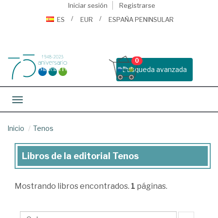
Iniciar sesión
Registrarse
ES
EUR
ESPAÑA PENINSULAR
0
Busqueda avanzada
Toggle navigation
Inicio
Tenos
Libros de la editorial Tenos
Libros
de
Mostrando
libros encontrados.
1
páginas.
la
editorial