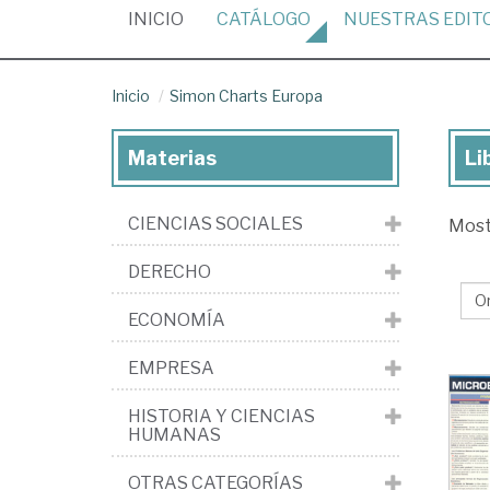
(CURRENT)
INICIO
CATÁLOGO
NUESTRAS
EDIT
Inicio
Simon Charts Europa
Materias
Li
Lib
de
CIENCIAS SOCIALES
Mos
la
edi
DERECHO
Si
ECONOMÍA
Ch
Eu
EMPRESA
HISTORIA Y CIENCIAS
HUMANAS
OTRAS CATEGORÍAS