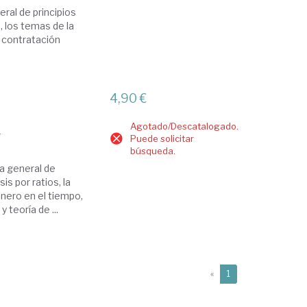
eral de principios
, los temas de la
a contratación
4,90 €
Agotado/Descatalogado.
r
Puede solicitar
búsqueda.
va general de
is por ratios, la
dinero en el tiempo,
 teoría de ...
(current)
«
1