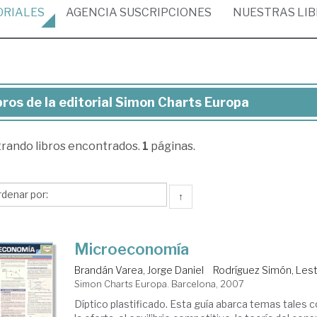
ORIALES
AGENCIA
SUSCRIPCIONES
NUESTRAS
LI
bros de la editorial Simon Charts Europa
ros
trando
libros encontrados.
1
páginas.
torial
mon
↑
arts
ropa
Microeconomía
Brandán Varea, Jorge Daniel
Rodríguez Simón, Les
Simon Charts Europa. Barcelona, 2007
Díptico plastificado. Esta guía abarca temas tales