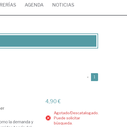
BRERÍAS
AGENDA
NOTICIAS
(current)
«
1
4,90 €
ter
Agotado/Descatalogado.
Puede solicitar
 como la demanda y
búsqueda.