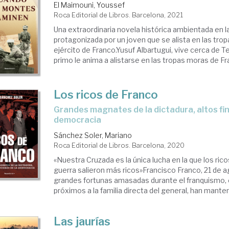
El Maimouni, Youssef
Roca Editorial de Libros. Barcelona, 2021
Una extraordinaria novela histórica ambientada en la
protagonizada por un joven que se alista en las tro
ejército de Franco.Yusuf Albartugui, vive cerca de T
primo le anima a alistarse en las tropas moras de Fran
Los ricos de Franco
grandes magnates de la dictadura, altos financieros de la
democracia
Sánchez Soler, Mariano
Roca Editorial de Libros. Barcelona, 2020
«Nuestra Cruzada es la única lucha en la que los rico
guerra salieron más ricos»Francisco Franco, 21 de
grandes fortunas amasadas durante el franquismo, e
próximos a la familia directa del general, han manteni
Las jaurías