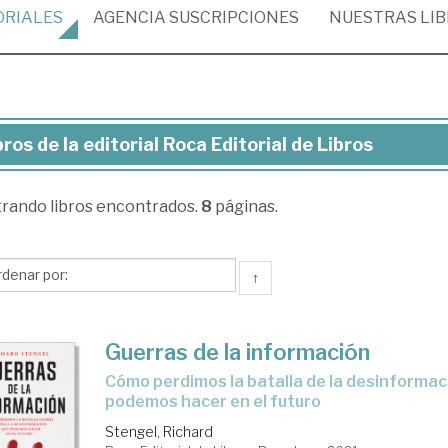
ORIALES
AGENCIA
SUSCRIPCIONES
NUESTRAS
LI
bros de la editorial Roca Editorial de Libros
ros
trando
libros encontrados.
8
páginas.
torial
ca
↑
torial
Guerras de la información
ros
cómo perdimos la batalla de la desinformación y qué
podemos hacer en el futuro
Stengel, Richard