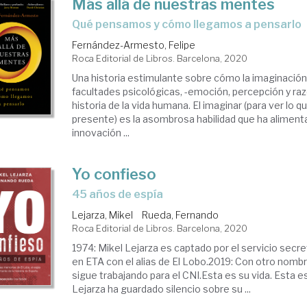
Más allá de nuestras mentes
qué pensamos y cómo llegamos a pensarlo
Fernández-Armesto, Felipe
Roca Editorial de Libros. Barcelona, 2020
Una historia estimulante sobre cómo la imaginación
facultades psicológicas, -emoción, percepción y raz
historia de la vida humana. El imaginar (para ver lo q
presente) es la asombrosa habilidad que ha alimentad
innovación ...
Yo confieso
45 años de espía
Lejarza, Mikel
Rueda, Fernando
Roca Editorial de Libros. Barcelona, 2020
1974: Mikel Lejarza es captado por el servicio secret
en ETA con el alias de El Lobo.2019: Con otro nombr
sigue trabajando para el CNI.Esta es su vida. Esta es
Lejarza ha guardado silencio sobre su ...