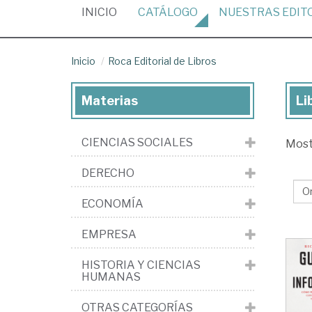
(CURRENT)
INICIO
CATÁLOGO
NUESTRAS
EDIT
Inicio
Roca Editorial de Libros
Materias
Li
Lib
de
CIENCIAS SOCIALES
Mos
la
edi
DERECHO
Ro
ECONOMÍA
Edi
de
EMPRESA
Lib
HISTORIA Y CIENCIAS
HUMANAS
OTRAS CATEGORÍAS