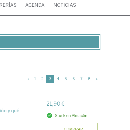
BRERÍAS
AGENDA
NOTICIAS
(current)
«
1
2
3
4
5
6
7
8
»
21,90 €
Stock en Almacén
COMPRAR