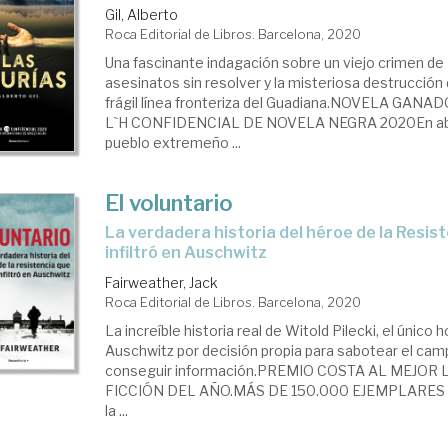
Gil, Alberto
Roca Editorial de Libros. Barcelona, 2020
Una fascinante indagación sobre un viejo crimen de
asesinatos sin resolver y la misteriosa destrucción d
frágil línea fronteriza del Guadiana.NOVELA GA
L`H CONFIDENCIAL DE NOVELA NEGRA 2020En abril
pueblo extremeño ...
El voluntario
La verdadera historia del héroe de la Resistencia que se
infiltró en Auschwitz
Fairweather, Jack
Roca Editorial de Libros. Barcelona, 2020
La increíble historia real de Witold Pilecki, el únic
Auschwitz por decisión propia para sabotear el ca
conseguir información.PREMIO COSTA AL MEJOR 
FICCIÓN DEL AÑO.MÁS DE 150.000 EJEMPLARES 
la ...