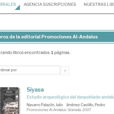
ORIALES
AGENCIA
SUSCRIPCIONES
NUESTRAS
LI
bros de la editorial Promociones Al-Andalus
ros
trando
libros encontrados.
1
páginas.
torial
omociones
↑
dalus
Siyasa
estudio arqueológico del despoblado andalusí
Navarro Palazón, Julio
Jiménez Castillo, Pedro
Promociones Al-Andalus. Granada, 2007