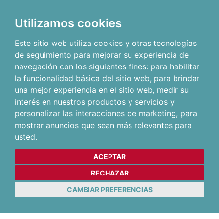
Utilizamos cookies
Este sitio web utiliza cookies y otras tecnologías
de seguimiento para mejorar su experiencia de
navegación con los siguientes fines:
para habilitar
la funcionalidad básica del sitio web
,
para brindar
una mejor experiencia en el sitio web
,
medir su
interés en nuestros productos y servicios y
personalizar las interacciones de marketing
,
para
mostrar anuncios que sean más relevantes para
usted
.
ACEPTAR
RECHAZAR
CAMBIAR PREFERENCIAS