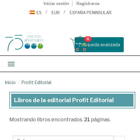
Iniciar sesión
Registrarse
ES
EUR
ESPAÑA PENINSULAR
0
Busqueda avanzada
Toggle navigation
Inicio
Profit Editorial
Libros de la editorial Profit Editorial
Libros
de
Mostrando
libros encontrados.
21
páginas.
la
editorial