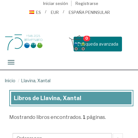
Iniciar sesión
Registrarse
ES
EUR
ESPAÑA PENINSULAR
0
Busqueda avanzada
Toggle navigation
Inicio
Llavina, Xantal
Libros de Llavina, Xantal
Libros
de
Mostrando
libros encontrados.
1
páginas.
Llavina,
Xantal