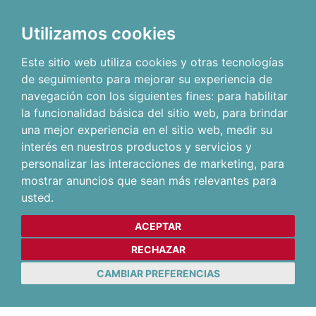
Utilizamos cookies
Este sitio web utiliza cookies y otras tecnologías
de seguimiento para mejorar su experiencia de
navegación con los siguientes fines:
para habilitar
la funcionalidad básica del sitio web
,
para brindar
una mejor experiencia en el sitio web
,
medir su
interés en nuestros productos y servicios y
personalizar las interacciones de marketing
,
para
mostrar anuncios que sean más relevantes para
usted
.
ACEPTAR
RECHAZAR
CAMBIAR PREFERENCIAS