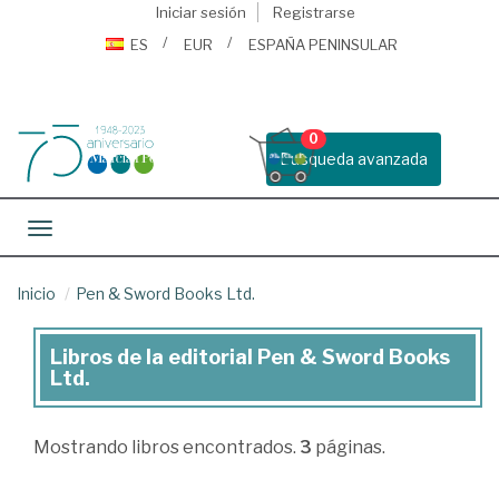
Iniciar sesión
Registrarse
ES
EUR
ESPAÑA PENINSULAR
0
Busqueda avanzada
Toggle navigation
Inicio
Pen & Sword Books Ltd.
Libros de la editorial Pen & Sword Books
Libros
Ltd.
de
la
Mostrando
libros encontrados.
3
páginas.
editorial