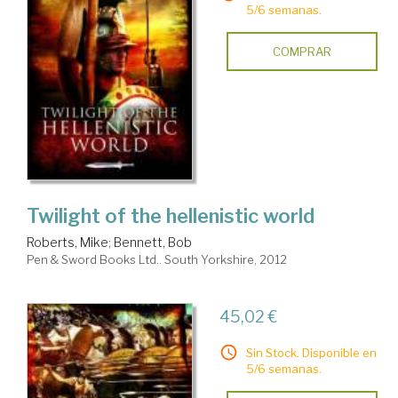
5/6 semanas.
COMPRAR
Twilight of the hellenistic world
Roberts, Mike
;
Bennett, Bob
Pen & Sword Books Ltd.. South Yorkshire, 2012
45,02 €
Sin Stock. Disponible en
5/6 semanas.