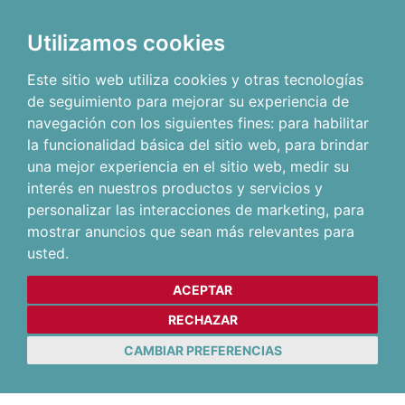
Utilizamos cookies
Este sitio web utiliza cookies y otras tecnologías
de seguimiento para mejorar su experiencia de
navegación con los siguientes fines:
para habilitar
la funcionalidad básica del sitio web
,
para brindar
una mejor experiencia en el sitio web
,
medir su
interés en nuestros productos y servicios y
personalizar las interacciones de marketing
,
para
mostrar anuncios que sean más relevantes para
usted
.
ACEPTAR
RECHAZAR
CAMBIAR PREFERENCIAS