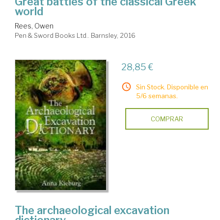
Great battles of the classical Greek
world
Rees, Owen
Pen & Sword Books Ltd.. Barnsley, 2016
28,85 €
Sin Stock. Disponible en
5/6 semanas.
COMPRAR
The archaeological excavation