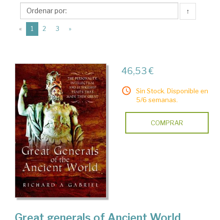
Pen
↑
&
(current)
Sword
«
1
2
3
»
Books
Ltd.
46,53 €
Sin Stock. Disponible en
5/6 semanas.
COMPRAR
Great generals of Ancient World