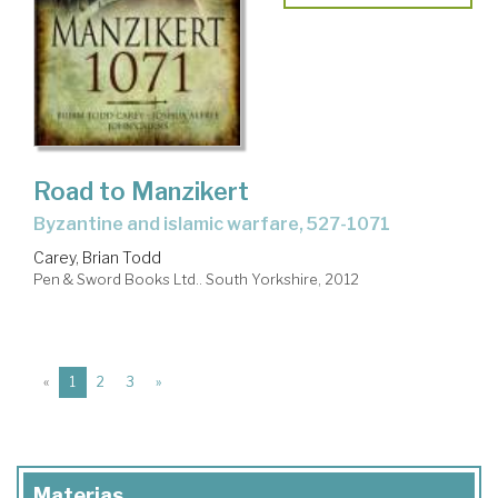
Road to Manzikert
byzantine and islamic warfare, 527-1071
Carey, Brian Todd
Pen & Sword Books Ltd.. South Yorkshire, 2012
(current)
«
1
2
3
»
Materias