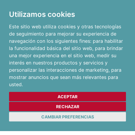
Utilizamos cookies
Este sitio web utiliza cookies y otras tecnologías
de seguimiento para mejorar su experiencia de
navegación con los siguientes fines:
para habilitar
la funcionalidad básica del sitio web
,
para brindar
una mejor experiencia en el sitio web
,
medir su
interés en nuestros productos y servicios y
personalizar las interacciones de marketing
,
para
mostrar anuncios que sean más relevantes para
usted
.
ACEPTAR
RECHAZAR
CAMBIAR PREFERENCIAS