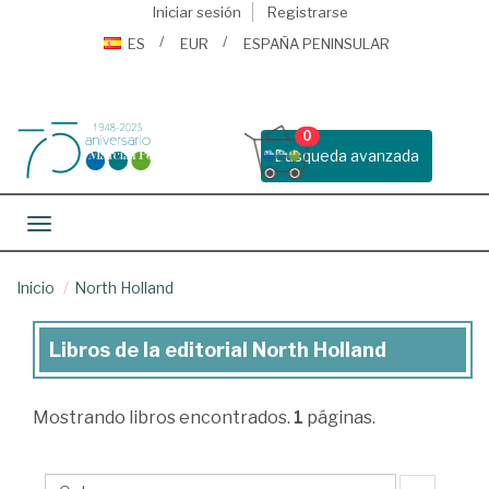
Iniciar sesión
Registrarse
ES
EUR
ESPAÑA PENINSULAR
0
Busqueda avanzada
Toggle navigation
Inicio
North Holland
Libros de la editorial North Holland
Libros
de
Mostrando
libros encontrados.
1
páginas.
la
editorial