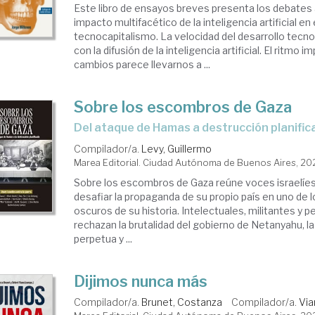
Este libro de ensayos breves presenta los debates 
impacto multifacético de la inteligencia artificial en
tecnocapitalismo. La velocidad del desarrollo tecn
con la difusión de la inteligencia artificial. El ritmo i
cambios parece llevarnos a ...
Sobre los escombros de Gaza
Del ataque de Hamas a destrucción planifi
Compilador/a.
Levy, Guillermo
Marea Editorial. Ciudad Autónoma de Buenos Aires, 2
Sobre los escombros de Gaza reúne voces israelíes
desafiar la propaganda de su propio país en uno d
oscuros de su historia. Intelectuales, militantes y p
rechazan la brutalidad del gobierno de Netanyahu, l
perpetua y ...
Dijimos nunca más
Compilador/a.
Brunet, Costanza
Compilador/a.
Via