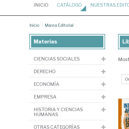
(CURRENT)
INICIO
CATÁLOGO
NUESTRAS
EDIT
Inicio
Marea Editorial
Materias
Li
Lib
de
CIENCIAS SOCIALES
Mos
la
edi
DERECHO
Ma
ECONOMÍA
Edi
EMPRESA
HISTORIA Y CIENCIAS
HUMANAS
OTRAS CATEGORÍAS