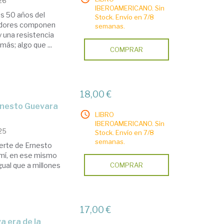
026
IBEROAMERICANO. Sin
os 50 años del
Stock. Envío en 7/8
radores componen
semanas.
y una resistencia
más; algo que ...
COMPRAR
18,00 €
 Ernesto Guevara
LIBRO
IBEROAMERICANO. Sin
025
Stock. Envío en 7/8
semanas.
uerte de Ernesto
a mí, en ese mismo
ual que a millones
COMPRAR
17,00 €