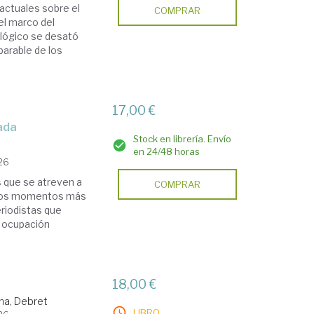
actuales sobre el
COMPRAR
 el marco del
ológico se desató
mparable de los
17,00 €
cada
Stock en librería. Envío
en 24/48 horas
026
 que se atreven a
COMPRAR
e los momentos más
eriodistas que
a ocupación
18,00 €
na, Debret
LIBRO