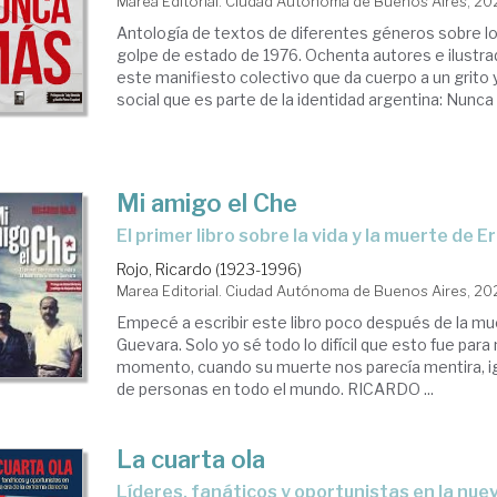
Marea Editorial. Ciudad Autónoma de Buenos Aires, 2
Antología de textos de diferentes géneros sobre l
golpe de estado de 1976. Ochenta autores e ilust
este manifiesto colectivo que da cuerpo a un grito 
social que es parte de la identidad argentina: Nunca 
Mi amigo el Che
el primer libro sobre la vida y la muerte de
Rojo, Ricardo (1923-1996)
Marea Editorial. Ciudad Autónoma de Buenos Aires, 2
Empecé a escribir este libro poco después de la m
Guevara. Solo yo sé todo lo difícil que esto fue par
momento, cuando su muerte nos parecía mentira, ig
de personas en todo el mundo. RICARDO ...
La cuarta ola
líderes, fanáticos y oportunistas en la nueva era de la