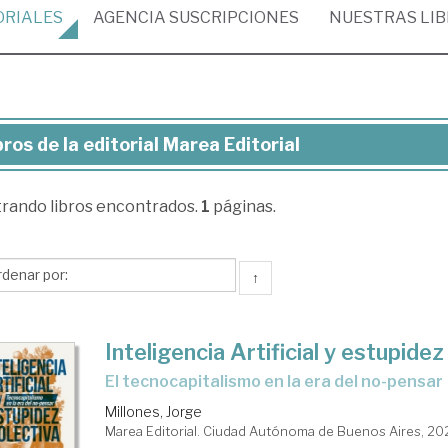
ORIALES
AGENCIA
SUSCRIPCIONES
NUESTRAS
LI
bros de la editorial Marea Editorial
ros
trando
libros encontrados.
1
páginas.
torial
rea
↑
torial
Inteligencia Artificial y estupidez
El tecnocapitalismo en la era del no-pensar
Millones, Jorge
Marea Editorial. Ciudad Autónoma de Buenos Aires, 2