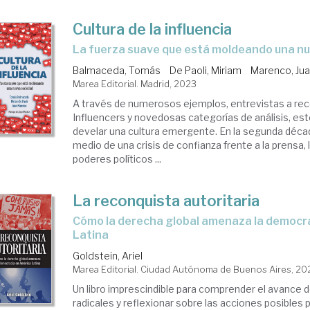
Cultura de la influencia
la fuerza suave que está moldeando una n
Balmaceda, Tomás
De Paoli, Miriam
Marenco, Ju
Marea Editorial. Madrid, 2023
A través de numerosos ejemplos, entrevistas a re
Influencers y novedosas categorías de análisis, est
develar una cultura emergente. En la segunda décad
medio de una crisis de confianza frente a la prensa, 
poderes políticos ...
La reconquista autoritaria
Cómo la derecha global amenaza la democracia en América
Latina
Goldstein, Ariel
Marea Editorial. Ciudad Autónoma de Buenos Aires, 20
Un libro imprescindible para comprender el avance 
radicales y reflexionar sobre las acciones posibles p