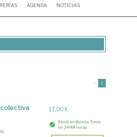
BRERÍAS
AGENDA
NOTICIAS
(current)
«
1
 colectiva
17,00 €
Stock en librería. Envío
en 24/48 horas
026