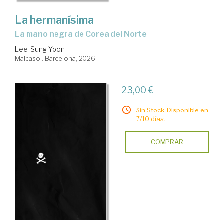
La hermanísima
La mano negra de Corea del Norte
Lee, Sung-Yoon
Malpaso . Barcelona, 2026
23,00 €
Sin Stock. Disponible en
7/10 días.
COMPRAR