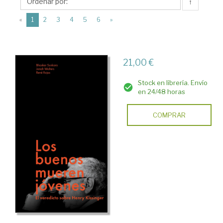
Malpaso
↑
(current)
«
1
2
3
4
5
6
»
21,00 €
Stock en librería. Envío
en 24/48 horas
COMPRAR