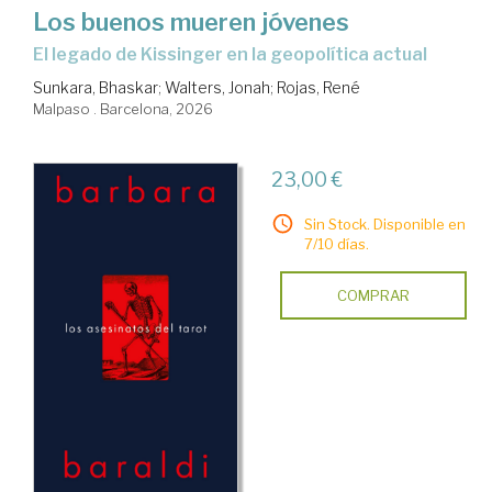
Los buenos mueren jóvenes
el legado de Kissinger en la geopolítica actual
Sunkara, Bhaskar
;
Walters, Jonah
;
Rojas, René
Malpaso . Barcelona, 2026
23,00 €
Sin Stock. Disponible en
7/10 días.
COMPRAR