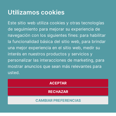
Utilizamos cookies
Este sitio web utiliza cookies y otras tecnologías
de seguimiento para mejorar su experiencia de
navegación con los siguientes fines:
para habilitar
la funcionalidad básica del sitio web
,
para brindar
una mejor experiencia en el sitio web
,
medir su
interés en nuestros productos y servicios y
personalizar las interacciones de marketing
,
para
mostrar anuncios que sean más relevantes para
usted
.
ACEPTAR
RECHAZAR
CAMBIAR PREFERENCIAS