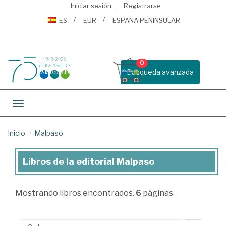
Iniciar sesión
Registrarse
ES
EUR
ESPAÑA PENINSULAR
0
Busqueda avanzada
Toggle navigation
Inicio
Malpaso
Libros de la editorial Malpaso
Libros
de
Mostrando
libros encontrados.
6
páginas.
la
editorial