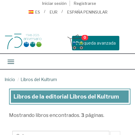
Iniciar sesión
Registrarse
ES
EUR
ESPAÑA PENINSULAR
0
Busqueda avanzada
Toggle navigation
Inicio
Libros del Kultrum
Libros de la editorial Libros del Kultrum
Libros
de
Mostrando
libros encontrados.
3
páginas.
la
editorial