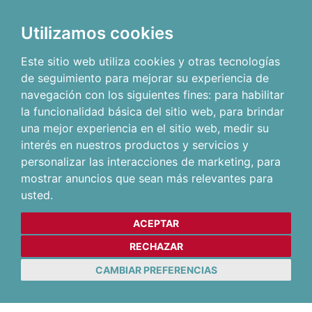
Utilizamos cookies
Este sitio web utiliza cookies y otras tecnologías
de seguimiento para mejorar su experiencia de
navegación con los siguientes fines:
para habilitar
la funcionalidad básica del sitio web
,
para brindar
una mejor experiencia en el sitio web
,
medir su
interés en nuestros productos y servicios y
personalizar las interacciones de marketing
,
para
mostrar anuncios que sean más relevantes para
usted
.
ACEPTAR
RECHAZAR
CAMBIAR PREFERENCIAS