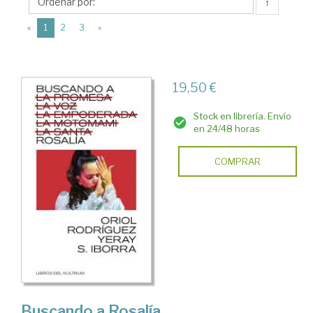
Libros
↑
del
(current)
«
1
2
3
»
Kultrum
19,50 €
Stock en librería. Envío
en 24/48 horas
COMPRAR
Buscando a Rosalía