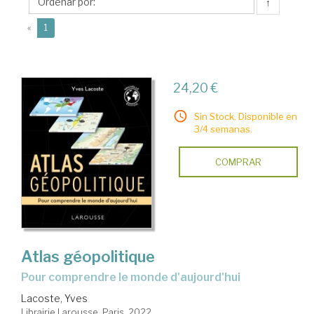
Librairie
↑
Larousse
(current)
«
1
24,20 €
Sin Stock. Disponible en
3/4 semanas.
COMPRAR
Atlas géopolitique
Pour comprendre le monde d'aujourd'hui
Lacoste, Yves
Librairie Larousse. Paris, 2022