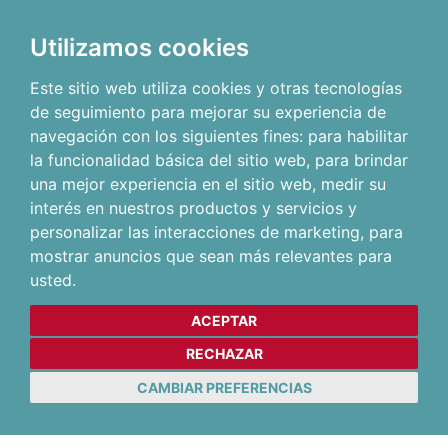
Utilizamos cookies
Este sitio web utiliza cookies y otras tecnologías
de seguimiento para mejorar su experiencia de
navegación con los siguientes fines:
para habilitar
la funcionalidad básica del sitio web
,
para brindar
una mejor experiencia en el sitio web
,
medir su
interés en nuestros productos y servicios y
personalizar las interacciones de marketing
,
para
mostrar anuncios que sean más relevantes para
usted
.
ACEPTAR
RECHAZAR
CAMBIAR PREFERENCIAS