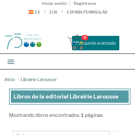
Iniciar sesión
Registrarse
ES
EUR
ESPAÑA PENINSULAR
0
Busqueda avanzada
Toggle navigation
Inicio
Librairie Larousse
Libros de la editorial Librairie Larousse
Libros
de
Mostrando
libros encontrados.
1
páginas.
la
editorial