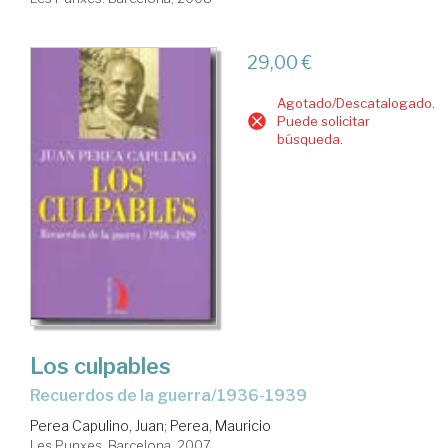
29,00 €
Agotado/Descatalogado.
Puede solicitar
búsqueda.
Los culpables
recuerdos de la guerra/1936-1939
Perea Capulino, Juan
;
Perea, Mauricio
Les Punxes. Barcelona, 2007