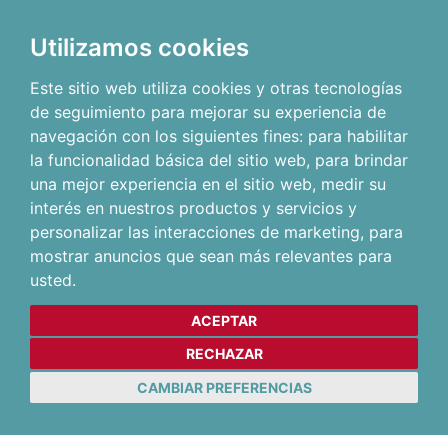
Utilizamos cookies
Este sitio web utiliza cookies y otras tecnologías
de seguimiento para mejorar su experiencia de
navegación con los siguientes fines:
para habilitar
la funcionalidad básica del sitio web
,
para brindar
una mejor experiencia en el sitio web
,
medir su
interés en nuestros productos y servicios y
personalizar las interacciones de marketing
,
para
mostrar anuncios que sean más relevantes para
usted
.
ACEPTAR
RECHAZAR
CAMBIAR PREFERENCIAS