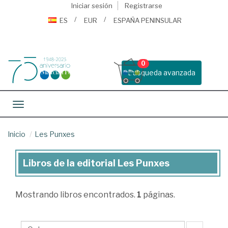
Iniciar sesión
Registrarse
ES
EUR
ESPAÑA PENINSULAR
0
Busqueda avanzada
Toggle navigation
Inicio
Les Punxes
Libros de la editorial Les Punxes
Libros
de
Mostrando
libros encontrados.
1
páginas.
la
editorial