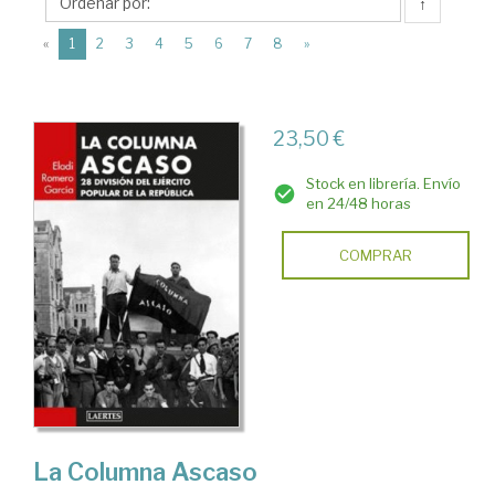
Laertes
↑
(current)
«
1
2
3
4
5
6
7
8
»
23,50 €
Stock en librería. Envío
en 24/48 horas
COMPRAR
La Columna Ascaso