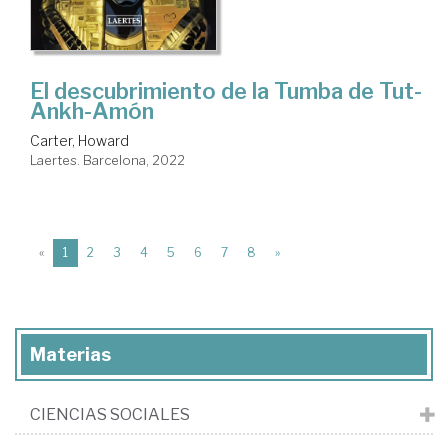
El descubrimiento de la Tumba de Tut-
Ankh-Amón
Carter, Howard
Laertes. Barcelona, 2022
(current)
«
1
2
3
4
5
6
7
8
»
Materias
CIENCIAS SOCIALES