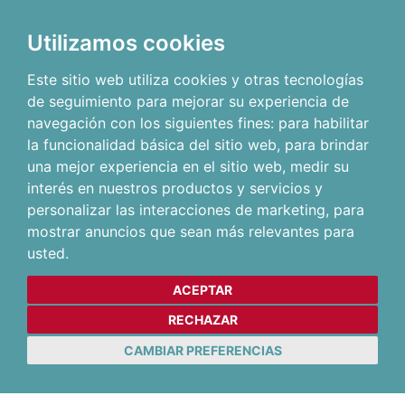
Utilizamos cookies
Este sitio web utiliza cookies y otras tecnologías
de seguimiento para mejorar su experiencia de
navegación con los siguientes fines:
para habilitar
la funcionalidad básica del sitio web
,
para brindar
una mejor experiencia en el sitio web
,
medir su
interés en nuestros productos y servicios y
personalizar las interacciones de marketing
,
para
mostrar anuncios que sean más relevantes para
usted
.
ACEPTAR
RECHAZAR
CAMBIAR PREFERENCIAS