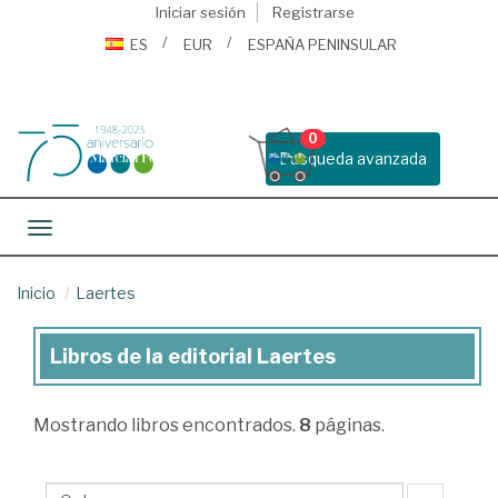
Iniciar sesión
Registrarse
ES
EUR
ESPAÑA PENINSULAR
0
Busqueda avanzada
Toggle navigation
Inicio
Laertes
Libros de la editorial Laertes
Libros
de
Mostrando
libros encontrados.
8
páginas.
la
editorial