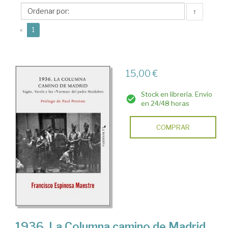
La
↑
Moderna
(current)
Ediciones
«
1
15,00 €
Stock en librería. Envío
en 24/48 horas
COMPRAR
1936. La Columna camino de Madrid