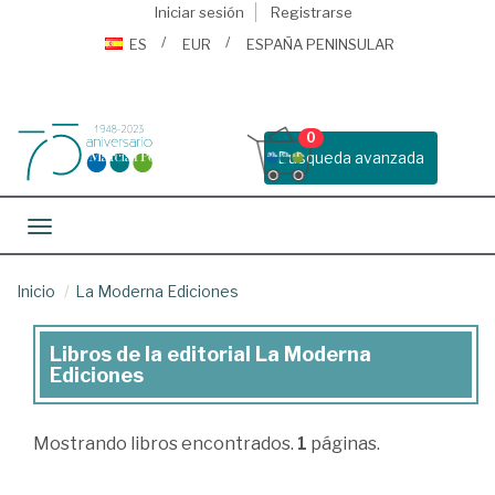
Iniciar sesión
Registrarse
ES
EUR
ESPAÑA PENINSULAR
0
Busqueda avanzada
Toggle navigation
Inicio
La Moderna Ediciones
Libros de la editorial La Moderna
Libros
Ediciones
de
la
Mostrando
libros encontrados.
1
páginas.
editorial