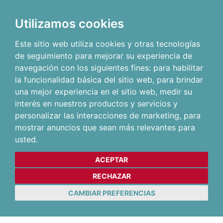
Utilizamos cookies
Este sitio web utiliza cookies y otras tecnologías
de seguimiento para mejorar su experiencia de
navegación con los siguientes fines:
para habilitar
la funcionalidad básica del sitio web
,
para brindar
una mejor experiencia en el sitio web
,
medir su
interés en nuestros productos y servicios y
personalizar las interacciones de marketing
,
para
mostrar anuncios que sean más relevantes para
usted
.
ACEPTAR
RECHAZAR
CAMBIAR PREFERENCIAS