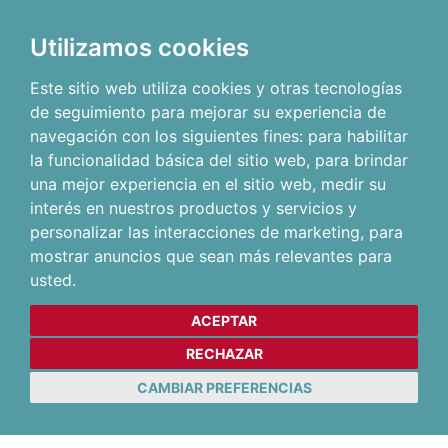
Utilizamos cookies
Este sitio web utiliza cookies y otras tecnologías
de seguimiento para mejorar su experiencia de
navegación con los siguientes fines:
para habilitar
la funcionalidad básica del sitio web
,
para brindar
una mejor experiencia en el sitio web
,
medir su
interés en nuestros productos y servicios y
personalizar las interacciones de marketing
,
para
mostrar anuncios que sean más relevantes para
usted
.
ACEPTAR
RECHAZAR
CAMBIAR PREFERENCIAS