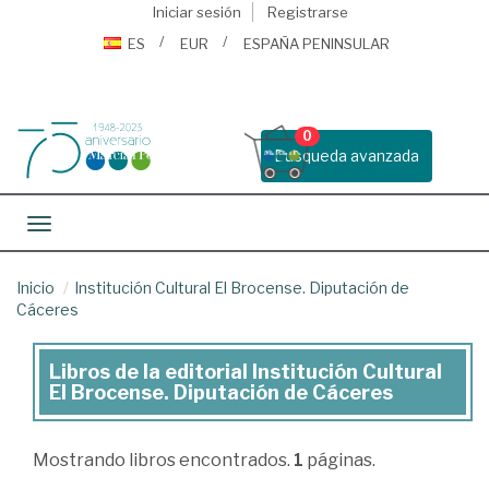
Iniciar sesión
Registrarse
ES
EUR
ESPAÑA PENINSULAR
0
Busqueda avanzada
Toggle navigation
Inicio
Institución Cultural El Brocense. Diputación de
Cáceres
Libros de la editorial Institución Cultural
Libros
El Brocense. Diputación de Cáceres
de
la
Mostrando
libros encontrados.
1
páginas.
editorial