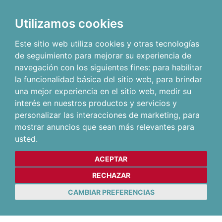
Utilizamos cookies
Este sitio web utiliza cookies y otras tecnologías
de seguimiento para mejorar su experiencia de
navegación con los siguientes fines:
para habilitar
la funcionalidad básica del sitio web
,
para brindar
una mejor experiencia en el sitio web
,
medir su
interés en nuestros productos y servicios y
personalizar las interacciones de marketing
,
para
mostrar anuncios que sean más relevantes para
usted
.
ACEPTAR
RECHAZAR
CAMBIAR PREFERENCIAS