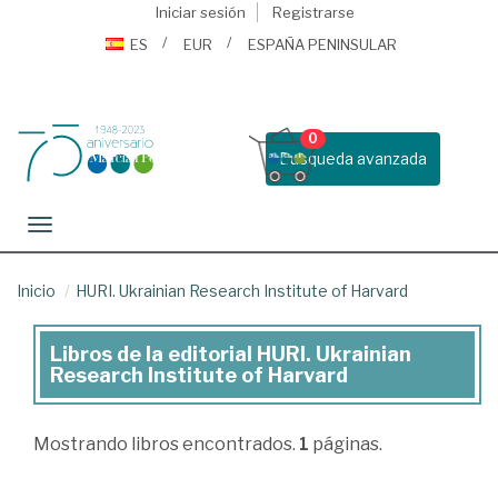
Iniciar sesión
Registrarse
ES
EUR
ESPAÑA PENINSULAR
0
Busqueda avanzada
Toggle navigation
Inicio
HURI. Ukrainian Research Institute of Harvard
Libros de la editorial HURI. Ukrainian
Libros
Research Institute of Harvard
de
la
Mostrando
libros encontrados.
1
páginas.
editorial