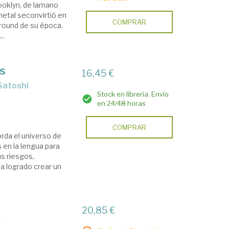
ooklyn, de lamano
metal seconvirtió en
COMPRAR
ground de su época.
..
as
16,45 €
Stock en librería. Envío
en 24/48 horas
COMPRAR
orda el universo de
s en la lengua para
us riesgos,
a logrado crear un
20,85 €
0