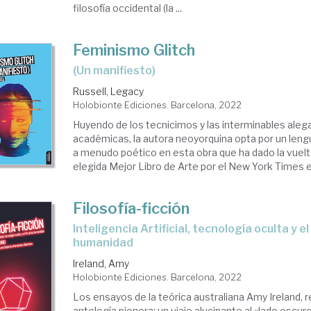
filosofía occidental (la ...
Feminismo Glitch
(un manifiesto)
Russell, Legacy
Holobionte Ediciones. Barcelona, 2022
Huyendo de los tecnicimos y las interminables ale
académicas, la autora neoyorquina opta por un lengu
a menudo poético en esta obra que ha dado la vuelt
elegida Mejor Libro de Arte por el New York Times en
Filosofía-ficción
Inteligencia Artificial, tecnología oculta y el fin de la
humanidad
Ireland, Amy
Holobionte Ediciones. Barcelona, 2022
Los ensayos de la teórica australiana Amy Ireland, 
antología pionera: un viaje alucinante al «lado oscuro