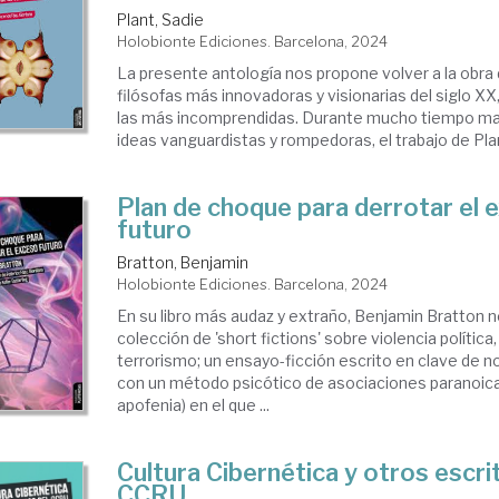
Plant, Sadie
Holobionte Ediciones. Barcelona, 2024
La presente antología nos propone volver a la obra 
filósofas más innovadoras y visionarias del siglo XX
las más incomprendidas. Durante mucho tiempo ma
ideas vanguardistas y rompedoras, el trabajo de Plant
Plan de choque para derrotar el 
futuro
Bratton, Benjamin
Holobionte Ediciones. Barcelona, 2024
En su libro más audaz y extraño, Benjamin Bratton n
colección de 'short fictions' sobre violencia política,
terrorismo; un ensayo-ficción escrito en clave de n
con un método psicótico de asociaciones paranoicas
apofenia) en el que ...
Cultura Cibernética y otros escri
CCRU