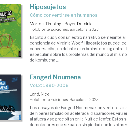
Hiposujetos
cómo convertirse en humanos
Morton, Timothy
Boyer, Dominic
Holobionte Ediciones. Barcelona, 2023
Escrito a dúo y con un estilo narrativo semejante a l
conciencia de Virginia Woolf, Hiposujetos puede l
conversación, un debate o un brainstorming entre 
especulan sobre los problemas del mundo al mismo
de kombucha ...
Fanged Noumena
Vol.2: 1990-2006
Land, Nick
Holobionte Ediciones. Barcelona, 2023
Los ensayos de Fanged Noumena son vectores lica
de hiperestimulación acelerada, disparadores viru
al afuera y se precipitan en la Nuit de l’enfer. Estos
demoledores que se baten sin piedad con los pilare