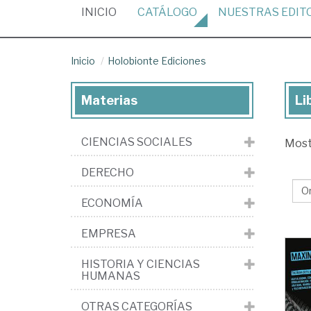
(CURRENT)
INICIO
CATÁLOGO
NUESTRAS
EDIT
Inicio
Holobionte Ediciones
Materias
Li
Lib
de
CIENCIAS SOCIALES
Mos
la
edi
DERECHO
Ho
ECONOMÍA
Edi
EMPRESA
HISTORIA Y CIENCIAS
HUMANAS
OTRAS CATEGORÍAS