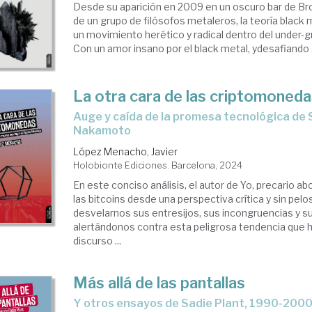
Desde su aparición en 2009 en un oscuro bar de Br
de un grupo de filósofos metaleros, la teoría black 
un movimiento herético y radical dentro del under-
Con un amor insano por el black metal, ydesafiando .
La otra cara de las criptomoned
auge y caída de la promesa tecnológica de Satoshi
Nakamoto
López Menacho, Javier
Holobionte Ediciones. Barcelona, 2024
En este conciso análisis, el autor de Yo, precario ab
las bitcoins desde una perspectiva crítica y sin pelo
desvelarnos sus entresijos, sus incongruencias y s
alertándonos contra esta peligrosa tendencia que h
discurso ...
Más allá de las pantallas
y otros ensayos de Sadie Plant, 1990-200