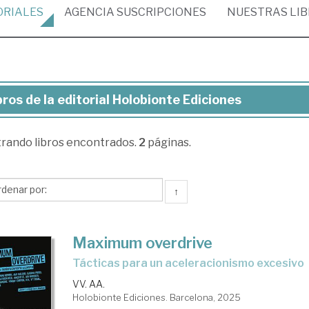
ORIALES
AGENCIA
SUSCRIPCIONES
NUESTRAS
LI
bros de la editorial Holobionte Ediciones
ros
trando
libros encontrados.
2
páginas.
torial
lobionte
↑
ciones
Maximum overdrive
Tácticas para un aceleracionismo excesivo
VV. AA.
Holobionte Ediciones. Barcelona, 2025