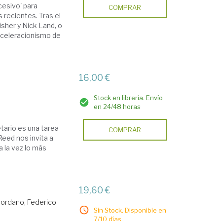
cesivo' para
COMPRAR
recientes. Tras el
sher y Nick Land, o
'aceleracionismo de
16,00 €
Stock en librería. Envío
en 24/48 horas
etario es una tarea
COMPRAR
Reed nos invita a
 la vez lo más
19,60 €
iordano, Federico
Sin Stock. Disponible en
7/10 días.