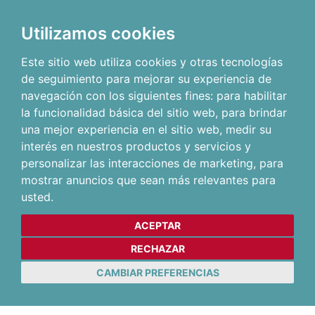
Utilizamos cookies
Este sitio web utiliza cookies y otras tecnologías
de seguimiento para mejorar su experiencia de
navegación con los siguientes fines:
para habilitar
la funcionalidad básica del sitio web
,
para brindar
una mejor experiencia en el sitio web
,
medir su
interés en nuestros productos y servicios y
personalizar las interacciones de marketing
,
para
mostrar anuncios que sean más relevantes para
usted
.
ACEPTAR
RECHAZAR
CAMBIAR PREFERENCIAS