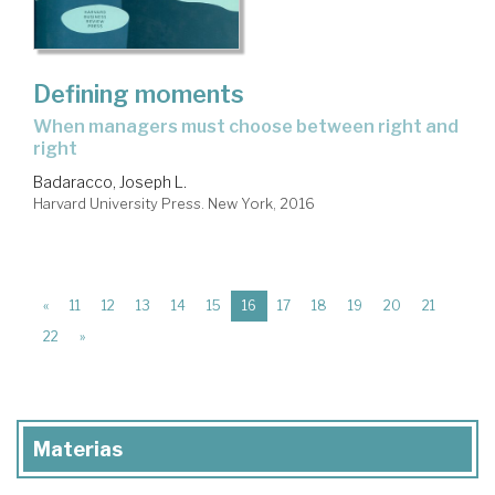
Defining moments
when managers must choose between right and
right
Badaracco, Joseph L.
Harvard University Press. New York, 2016
(current)
«
11
12
13
14
15
16
17
18
19
20
21
22
»
Materias