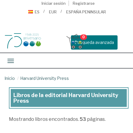
Iniciar sesión
Registrarse
ES
EUR
ESPAÑA PENINSULAR
0
Busqueda avanzada
Toggle navigation
Inicio
Harvard University Press
Libros de la editorial Harvard University
Libros
Press
de
la
Mostrando
libros encontrados.
53
páginas.
editorial