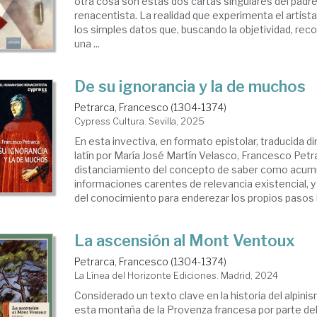
otra cosa son estas dos cartas singulares del pad
renacentista. La realidad que experimenta el artist
los simples datos que, buscando la objetividad, rec
una ...
De su ignorancia y la de muchos
Petrarca, Francesco (1304-1374)
Cypress Cultura. Sevilla, 2025
En esta invectiva, en formato epistolar, traducida 
latín por María José Martín Velasco, Francesco Petr
distanciamiento del concepto de saber como acum
informaciones carentes de relevancia existencial, y
del conocimiento para enderezar los propios pasos ha
La ascensión al Mont Ventoux
Petrarca, Francesco (1304-1374)
La Línea del Horizonte Ediciones. Madrid, 2024
Considerado un texto clave en la historia del alpini
esta montaña de la Provenza francesa por parte del