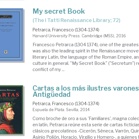
My secret Book
(The i Tatti Renaissance Library; 72)
Petrarca, Francesco (1304-1374)
Harvard University Press. Cambridge (MSS), 2016
Francesco Petrarca (1304 1374), one of the greatest 
was also the leading spirit in the Renaissance mov
literary Latin, the language of the Roman Empire,
culture in general. "My Secret Book" ("Secretum") r
conflict of my ...
Cartas a los más ilustres varones
Antigüedad
Petrarca, Francesco (1304-1374)
Espuela de Plata. Sevilla, 2014
Como broche de oro a sus 'Familiares', magna colec
en latín, Petrarca reúne esta serie de cartas ficticia
clásicos grecolatinos -Cicerón, Séneca, Varrón, Quinti
Asinio Polión, Horacio, Virgilio y Homero-, a quienes