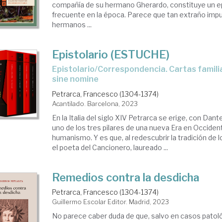
compañía de su hermano Gherardo, constituye un e
frecuente en la época. Parece que tan extraño impu
hermanos ...
Epistolario (ESTUCHE)
Epistolario/Correspondencia. Cartas familiares, seniles y
sine nomine
Petrarca, Francesco (1304-1374)
Acantilado. Barcelona, 2023
En la Italia del siglo XIV Petrarca se erige, con Da
uno de los tres pilares de una nueva Era en Occiden
humanismo. Y es que, al redescubrir la tradición de l
el poeta del Cancionero, laureado ...
Remedios contra la desdicha
Petrarca, Francesco (1304-1374)
Guillermo Escolar Editor. Madrid, 2023
No parece caber duda de que, salvo en casos patoló