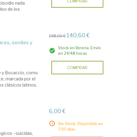
COMPRAR
pisodio nada
lso de los
140,60 €
148,00 €
Stock en librería. Envío
en 24/48 horas
COMPRAR
nte y Bocaccio, como
te, marcada por el
os clásicos latinos,
6,00 €
Sin Stock. Disponible en
7/10 días.
gicos –suicidas,