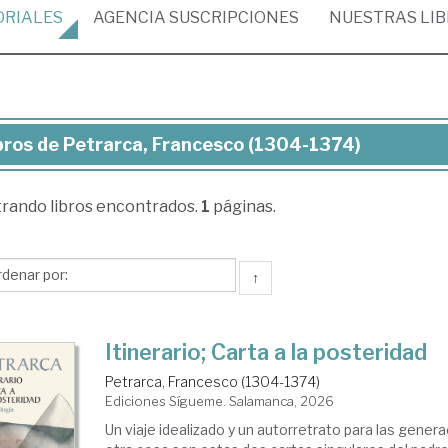
ORIALES
AGENCIA
SUSCRIPCIONES
NUESTRAS
LI
bros de Petrarca, Francesco (1304-1374)
ros
trando
libros encontrados.
1
páginas.
rarca,
ancesco
304-
↑
74)
Itinerario; Carta a la posteridad
Petrarca, Francesco (1304-1374)
Ediciones Sígueme. Salamanca, 2026
Un viaje idealizado y un autorretrato para las gener