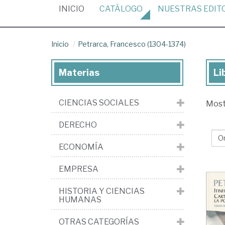
(CURRENT)
INICIO
CATÁLOGO
NUESTRAS
EDIT
Inicio
Petrarca, Francesco (1304-1374)
Materias
Li
Lib
de
CIENCIAS SOCIALES
Mos
Pet
Fr
DERECHO
(1
ECONOMÍA
13
EMPRESA
HISTORIA Y CIENCIAS
HUMANAS
OTRAS CATEGORÍAS