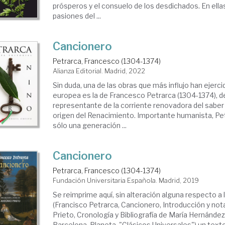
prósperos y el consuelo de los desdichados. En ellas,
pasiones del ...
Cancionero
Petrarca, Francesco (1304-1374)
Alianza Editorial. Madrid, 2022
Sin duda, una de las obras que más influjo han ejercid
europea es la de Francesco Petrarca (1304-1374), 
representante de la corriente renovadora del saber 
origen del Renacimiento. Importante humanista, Pet
sólo una generación ...
Cancionero
Petrarca, Francesco (1304-1374)
Fundación Universitaria Española. Madrid, 2019
Se reimprime aquí, sin alteración alguna respecto a 
(Francisco Petrarca, Cancionero, Introducción y no
Prieto, Cronología y Bibliografía de María Hernánde
Barcelona, Planeta, "Clásicos Universales") un tex