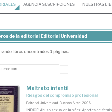
ORIALES
AGENCIA
SUSCRIPCIONES
NUESTRAS
LI
bros de la editorial Editorial Universidad
ros
trando
libros encontrados.
1
páginas.
torial
torial
↑
versidad
Maltrato infantil
riesgos del compromiso profesional
Editorial Universidad. Buenos Aires, 2006
INDICE: Abuso sexual en la niñez. Aportes del femi