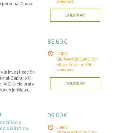
semanas.
de persona. Nuevo
COMPRAR
85,60 €
LIBRO
IBEROAMERICANO. Sin
Stock. Envío en 7/8
semanas.
 y la investigación
inal. Capítulo III:
: El juicio oral y
COMPRAR
iones jurídicas.
a
39,00 €
LIBRO
y eclesiástico.
IBEROAMERICANO. Sin