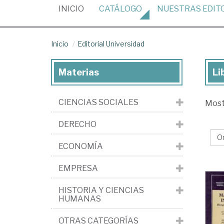
(CURRENT)
INICIO
CATÁLOGO
NUESTRAS
EDIT
Inicio
Editorial Universidad
Materias
Li
Lib
de
CIENCIAS SOCIALES
Mos
la
edi
DERECHO
Edi
ECONOMÍA
Uni
EMPRESA
HISTORIA Y CIENCIAS
HUMANAS
OTRAS CATEGORÍAS