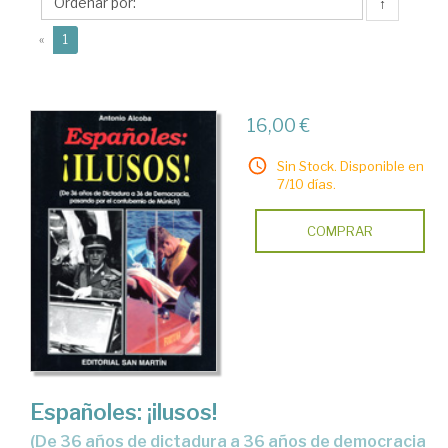
Editorial
↑
San
(current)
«
1
Martín
16,00 €
Sin Stock. Disponible en
7/10 días.
COMPRAR
Españoles: ¡ilusos!
(de 36 años de dictadura a 36 años de democracia