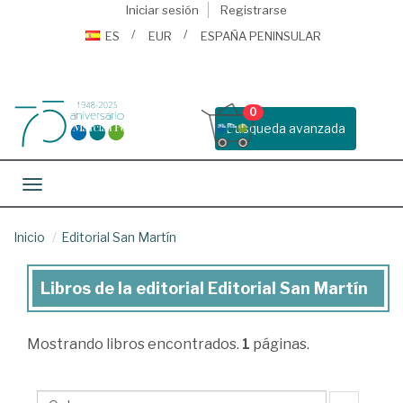
Iniciar sesión
Registrarse
ES
EUR
ESPAÑA PENINSULAR
0
Busqueda avanzada
Toggle navigation
Inicio
Editorial San Martín
Libros de la editorial Editorial San Martín
Libros
de
Mostrando
libros encontrados.
1
páginas.
la
editorial