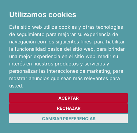
Utilizamos cookies
Este sitio web utiliza cookies y otras tecnologías
de seguimiento para mejorar su experiencia de
navegación con los siguientes fines:
para habilitar
la funcionalidad básica del sitio web
,
para brindar
una mejor experiencia en el sitio web
,
medir su
interés en nuestros productos y servicios y
personalizar las interacciones de marketing
,
para
mostrar anuncios que sean más relevantes para
usted
.
ACEPTAR
RECHAZAR
CAMBIAR PREFERENCIAS