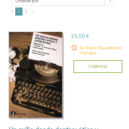
Editorial
↑
Proteus
(current)
«
1
2
»
15,00 €
Sin Stock. Disponible en
7/10 días.
COMPRAR