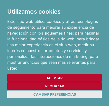
Utilizamos cookies
Este sitio web utiliza cookies y otras tecnologías
de seguimiento para mejorar su experiencia de
navegación con los siguientes fines:
para habilitar
la funcionalidad básica del sitio web
,
para brindar
una mejor experiencia en el sitio web
,
medir su
interés en nuestros productos y servicios y
personalizar las interacciones de marketing
,
para
mostrar anuncios que sean más relevantes para
usted
.
ACEPTAR
RECHAZAR
CAMBIAR PREFERENCIAS