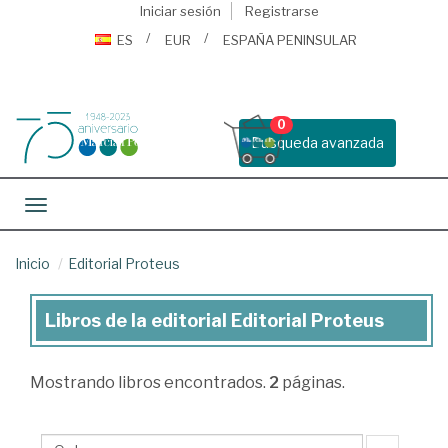
Iniciar sesión
Registrarse
ES
EUR
ESPAÑA PENINSULAR
0
Busqueda avanzada
Toggle navigation
Inicio
Editorial Proteus
Libros de la editorial Editorial Proteus
Libros
de
Mostrando
libros encontrados.
2
páginas.
la
editorial